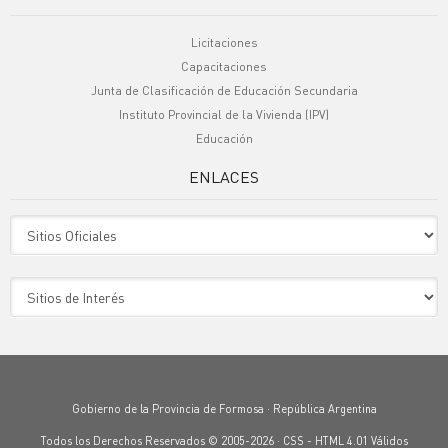
Licitaciones
Capacitaciones
Junta de Clasificación de Educación Secundaria
Instituto Provincial de la Vivienda (IPV)
Educación
ENLACES
Sitio Oficiales
Sitio de Interes
Gobierno de la Provincia de Formosa · República Argentina
Todos los Derechos Reservados © 2005-2026 ·
CSS
-
HTML 4.01
Válidos