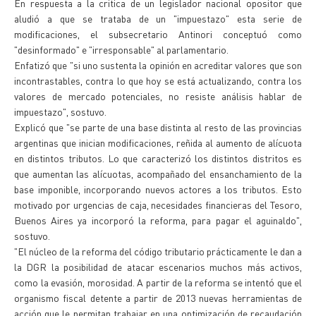
En respuesta a la critica de un legislador nacional opositor que
aludió a que se trataba de un "impuestazo" esta serie de
modificaciones, el subsecretario Antinori conceptuó como
"desinformado" e "irresponsable" al parlamentario.
Enfatizó que "si uno sustenta la opinión en acreditar valores que son
incontrastables, contra lo que hoy se está actualizando, contra los
valores de mercado potenciales, no resiste análisis hablar de
impuestazo", sostuvo.
Explicó que "se parte de una base distinta al resto de las provincias
argentinas que inician modificaciones, reñida al aumento de alícuota
en distintos tributos. Lo que caracterizó los distintos distritos es
que aumentan las alícuotas, acompañado del ensanchamiento de la
base imponible, incorporando nuevos actores a los tributos. Esto
motivado por urgencias de caja, necesidades financieras del Tesoro,
Buenos Aires ya incorporó la reforma, para pagar el aguinaldo",
sostuvo.
"El núcleo de la reforma del código tributario prácticamente le dan a
la DGR la posibilidad de atacar escenarios muchos más activos,
como la evasión, morosidad. A partir de la reforma se intentó que el
organismo fiscal detente a partir de 2013 nuevas herramientas de
acción que le permitan trabajar en una optimización de recaudación