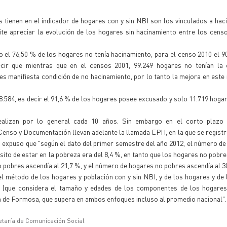
tienen en el indicador de hogares con y sin NBI son los vinculados a hac
ite apreciar la evolución de los hogares sin hacinamiento entre los cens
o el 76,50 % de los hogares no tenía hacinamiento, para el censo 2010 el 9
cir que mientras que en el censos 2001, 99.249 hogares no tenían la 
s manifiesta condición de no hacinamiento, por lo tanto la mejora en este 
8.584, es decir el 91,6 % de los hogares posee excusado y solo 11.719 hogar
ealizan por lo general cada 10 años. Sin embargo en el corto plazo
Censo y Documentación llevan adelante la llamada EPH, en la que se regist
o expuso que "según el dato del primer semestre del año 2012, el número d
isito de estar en la pobreza era del 8,4 %, en tanto que los hogares no pobre
pobres ascendía al 21,7 %, y el número de hogares no pobres ascendía al 3
l método de los hogares y población con y sin NBI, y de los hogares y de
s (que considera el tamaño y edades de los componentes de los hogares
ia de Formosa, que supera en ambos enfoques incluso al promedio nacional".
etaría de Comunicación Social