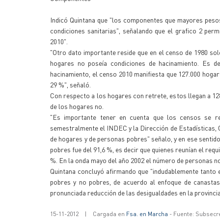
Indicó Quintana que "los componentes que mayores pesos 
condiciones sanitarias", señalando que el grafico 2 perm
2010".
"Otro dato importante reside que en el censo de 1980 sol
hogares no poseía condiciones de hacinamiento. Es de
hacinamiento, el censo 2010 manifiesta que 127.000 hogare
29 %", señaló.
Con respecto a los hogares con retrete, estos llegan a 12
de los hogares no.
"Es importante tener en cuenta que los censos se r
semestralmente el INDEC y la Dirección de Estadísticas, 
de hogares y de personas pobres" señalo, y en ese sentid
pobres fue del 91,6 %, es decir que quienes reunían el requ
%. En la onda mayo del año 2002 el número de personas no 
Quintana concluyó afirmando que "indudablemente tanto e
pobres y no pobres, de acuerdo al enfoque de canasta
pronunciada reducción de las desigualdades en la provinc
15-11-2012
|
Cargada en
Fsa. en Marcha
- Fuente: Subsecr