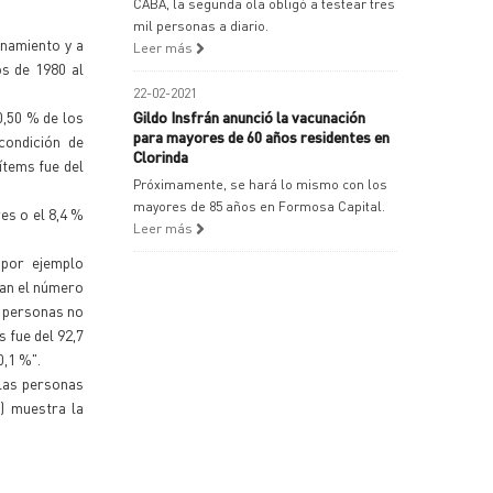
CABA, la segunda ola obligó a testear tres
mil personas a diario.
inamiento y a
Leer más
os de 1980 al
22-02-2021
0,50 % de los
Gildo Insfrán anunció la vacunación
para mayores de 60 años residentes en
condición de
Clorinda
ítems fue del
Próximamente, se hará lo mismo con los
mayores de 85 años en Formosa Capital.
es o el 8,4 %
Leer más
 por ejemplo
ran el número
e personas no
s fue del 92,7
0,1 %".
 las personas
) muestra la