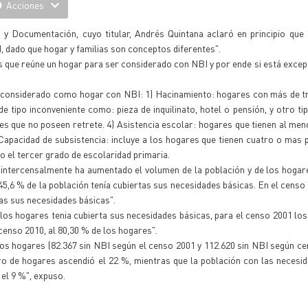
Acciones
 y Documentación, cuyo titular, Andrés Quintana aclaró en principio que 
I, dado que hogar y familias son conceptos diferentes".
s que reúne un hogar para ser considerado con NBI y por ende si está excep
es considerado como hogar con NBI: 1) Hacinamiento: hogares con más de 
de tipo inconveniente como: pieza de inquilinato, hotel o pensión, y otro tip
res que no poseen retrete. 4) Asistencia escolar: hogares que tienen al men
) Capacidad de subsistencia: incluye a los hogares que tienen cuatro o mas
 el tercer grado de escolaridad primaria.
 intercensalmente ha aumentado el volumen de la población y de los hogar
45,6 % de la población tenía cubiertas sus necesidades básicas. En el censo 
tas sus necesidades básicas".
 los hogares tenia cubierta sus necesidades básicas, para el censo 2001 lo
 censo 2010, al 80,30 % de los hogares".
los hogares (82.367 sin NBI según el censo 2001 y 112.620 sin NBI según ce
ro de hogares ascendió el 22 %, mientras que la población con las necesi
el 9 %", expuso.