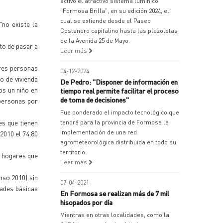
activó el atractivo sistema lumínico
"Formosa Brilla", en su edición 2024, el
cual se extiende desde el Paseo
"no existe la
Costanero capitalino hasta las plazoletas
de la Avenida 25 de Mayo.
to de pasar a
Leer más
tres personas
04-12-2024
o de vivienda
De Pedro: "Disponer de información en
os un niño en
tiempo real permite facilitar el proceso
de toma de decisiones"
 personas por
Fue ponderado el impacto tecnológico que
es que tienen
tendrá para la provincia de Formosa la
implementación de una red
2010 el 74,80
agrometeorológica distribuida en todo su
territorio.
s hogares que
Leer más
nso 2010) sin
07-04-2021
dades básicas
En Formosa se realizan más de 7 mil
hisopados por día
Mientras en otras localidades, como la