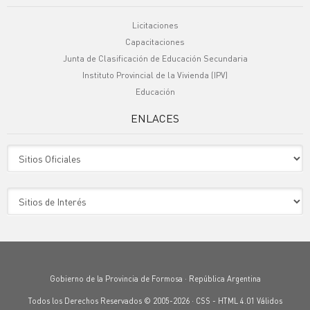
Licitaciones
Capacitaciones
Junta de Clasificación de Educación Secundaria
Instituto Provincial de la Vivienda (IPV)
Educación
ENLACES
Sitio Oficiales
Sitio de Interes
Gobierno de la Provincia de Formosa · República Argentina
Todos los Derechos Reservados © 2005-2026 ·
CSS
-
HTML 4.01
Válidos