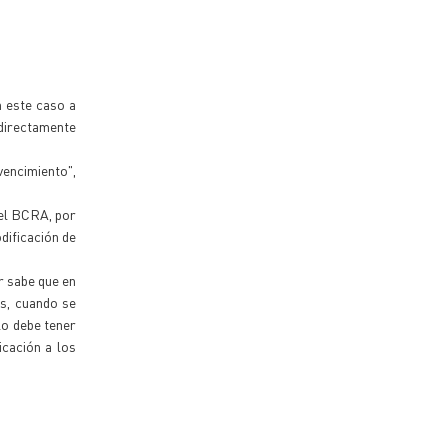
n este caso a
 directamente
vencimiento",
del BCRA, por
dificación de
r sabe que en
es, cuando se
lo debe tener
icación a los