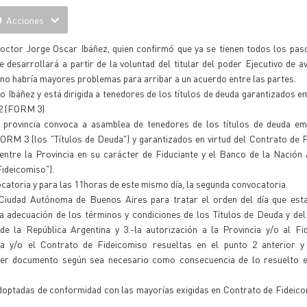
Acciones
doctor Jorge Oscar Ibáñez, quien confirmó que ya se tienen todos los pa
 desarrollará a partir de la voluntad del titular del poder Ejecutivo de a
 no habría mayores problemas para arribar a un acuerdo entre las partes.
 Ibáñez y está dirigida a tenedores de los títulos de deuda garantizados em
22 (FORM 3)
a provincia convoca a asamblea de tenedores de los títulos de deuda emi
RM 3 (los "Títulos de Deuda") y garantizados en virtud del Contrato de 
ntre la Provincia en su carácter de Fiduciante y el Banco de la Nación 
Fideicomiso").
vocatoria y para las 11horas de este mismo día, la segunda convocatoria.
Ciudad Autónoma de Buenos Aires para tratar el orden del día que estab
la adecuación de los términos y condiciones de los Títulos de Deuda y de
e la República Argentina y 3.-la autorización a la Provincia y/o al Fid
a y/o el Contrato de Fideicomiso resueltas en el punto 2 anterior y 
uier documento según sea necesario como consecuencia de lo resuelto e
adoptadas de conformidad con las mayorías exigidas en Contrato de Fideico