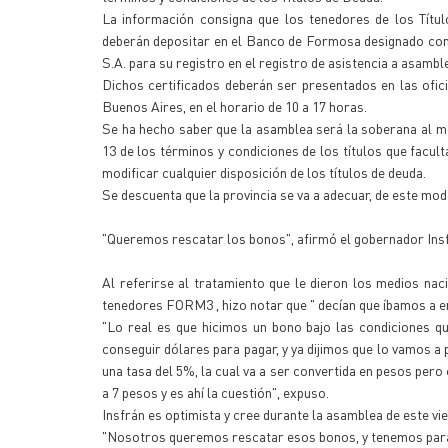
La información consigna que los tenedores de los Títu
deberán depositar en el Banco de Formosa designado como 
S.A. para su registro en el registro de asistencia a asambl
Dichos certificados deberán ser presentados en las ofic
Buenos Aires, en el horario de 10 a 17 horas.
Se ha hecho saber que la asamblea será la soberana al mo
13 de los términos y condiciones de los títulos que facul
modificar cualquier disposición de los títulos de deuda.
Se descuenta que la provincia se va a adecuar, de este mod
"Queremos rescatar los bonos", afirmó el gobernador Ins
Al referirse al tratamiento que le dieron los medios na
tenedores FORM3 , hizo notar que " decían que íbamos a e
"Lo real es que hicimos un bono bajo las condiciones q
conseguir dólares para pagar, y ya dijimos que lo vamos a 
una tasa del 5%, la cual va a ser convertida en pesos pero c
a 7 pesos y es ahí la cuestión", expuso.
Insfrán es optimista y cree durante la asamblea de este vi
"Nosotros queremos rescatar esos bonos, y tenemos para h