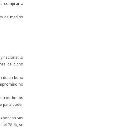
ía comprar a
nes de medios
 y nacional lo
res de dicho
ún de un bono
compromiso no
estros bonos
e para poder
 expongan sus
r el 76 %, se