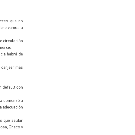
 creo que no
embre vamos a
e circulación
mercio.
ncia habrá de
ó canjear más
n default con
 ya comenzó a
la adecuación
s que saldar
mosa, Chaco y