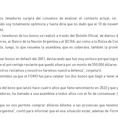
os tenedores surgirá del consenso de analizar el contexto actual; no
do soy totalmente optimista y hasta diría que no dudo que el 10 de novi
tó.
enedores de los bonos se realizó a través del Boletín Oficial, de diarios d
ores, al Banco de la Nación Argentina y al BCRA, así como a la Bolsa de Co
a; luego, lo que resuelva la asamblea, que es soberana, también la provi
ar bonos en default del 2001, destacando que fue muy exitoso porque logr
ue el porcentaje restante que quedó afuera por un monto de 550.000 dólares.
á otros reclamos y nosotros haremos nuestra defensa", conjeturó.
mitidos ya que el FOM3 fue para canjear los dos bonos que llegó a tener e
del bono que lanzó hace cuatro años que tiene vencimiento en 2022 y que
nedores, ha llamado a una asamblea a todos ellos con el fin de consensuar 
e no nos permite comprar dólares billetes a las provincias que tenemo
 argentina", contó para informar que en esa situación están, además de For