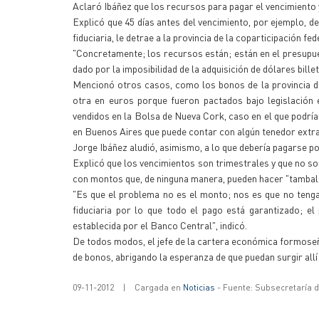
Aclaró Ibáñez que los recursos para pagar el vencimiento y
Explicó que 45 días antes del vencimiento, por ejemplo, de
fiduciaria, le detrae a la provincia de la coparticipación f
"Concretamente; los recursos están; están en el presupue
dado por la imposibilidad de la adquisición de dólares bill
Mencionó otros casos, como los bonos de la provincia d
otra en euros porque fueron pactados bajo legislación 
vendidos en la Bolsa de Nueva Cork, caso en el que podrí
en Buenos Aires que puede contar con algún tenedor extra
Jorge Ibáñez aludió, asimismo, a lo que debería pagarse por
Explicó que los vencimientos son trimestrales y que no so
con montos que, de ninguna manera, pueden hacer "tambalea
"Es que el problema no es el monto; nos es que no teng
fiduciaria por lo que todo el pago está garantizado; 
establecida por el Banco Central", indicó.
De todos modos, el jefe de la cartera económica formoseña
de bonos, abrigando la esperanza de que puedan surgir allí 
09-11-2012
|
Cargada en
Noticias
- Fuente: Subsecretaría 