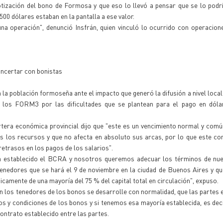
tización del bono de Formosa y que eso lo llevó a pensar que se lo podr
00 dólares estaban en la pantalla a ese valor.
una operación", denunció Insfrán, quien vinculó lo ocurrido con operacio
oncertar con bonistas
 la población formoseña ante el impacto que generó la difusión a nivel local
e los FORM3 por las dificultades que se plantean para el pago en dóla
artera económica provincial dijo que "este es un vencimiento normal y com
os los recursos y que no afecta en absoluto sus arcas, por lo que este 
etrasos en los pagos de los salarios".
ha establecido el BCRA y nosotros queremos adecuar los términos de nu
edores que se hará el 9 de noviembre en la ciudad de Buenos Aires y qu
camente de una mayoría del 75 % del capital total en circulación", expuso.
on los tenedores de los bonos se desarrolle con normalidad, que las partes
s y condiciones de los bonos y si tenemos esa mayoría establecida, es deci
contrato establecido entre las partes.