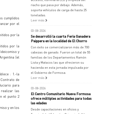
riacho que pasa por debajo. Además,
soporta vehículos de carga de hasta 25
toneladas.
sos cumplidos
Leer más
vanzar por el
03-08-2026
itidos por la
Se desarrolló la cuarta Feria Ganadera
Paippera en la localidad de El Chorro
tidos por la
Con éxito se comercializaron más de 700
Fideicomiso y
cabezas de ganado. Fueron un total de 55
Argentina (el
familias de los Departamentos Ramón
Lista y Matacos las que ofrecieron su
hacienda en esta jornada impulsada por
el Gobierno de Formosa.
lece : 1.-la
Leer más
l Contrato de
uciario para
03-08-2026
realizar las
El Centro Comunitario Nueva Formosa
n el punto 2
ofrece múltiples actividades para todas
las edades
miso y en los
Desde capacitaciones en oficios y