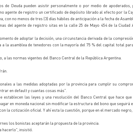
los de Deuda pueden asistir personalmente o por medio de apoderados, p
agente de registro un certificado de depósito librado al efecto por la Ca
ea, con no menos de tres (3) días hábiles de anticipación a la fecha de Asamb
inas del agente de registro sitas en la calle 25 de Mayo 454 de la Ciuda
mento de adoptar la decisión, una circunstancia derivada de la compresión
ta a la asamblea de tenedores con la mayoría del 75 % del capital total pa
o, a las normas vigentes del Banco Central de la República Argentina.
frán.
cionales a las medidas adoptadas por la provincia para cumplir su compr
ntrar en default y cuantas cosas más".
ue establecen las leyes y una resolución del Banco Central que hace qu
pagar en moneda nacional sin modificar la estructura del bono que seguirá e
on la cotización oficial. Y ahí esta la cuestión, porque en el mercado negro,
ernes los bonistas aceptarán la propuesta de la provincia.
acerlo", insistió.