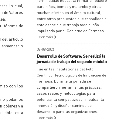
Terminalidad Educativa Primaria, folklore
ara lo cual,
para niños, bombo y malambo y otras
ja de Valores
muchas ofertas en el ámbito cultural,
lea.
entre otras propuestas que consolidan a
este espacio que trabaja todo el año
d Autónoma de
impulsado por el Gobierno de Formosa.
Leer más
 del artículo
ra enmendar o
03-08-2026
Desarrollo de Software: Se realizó la
jornada de trabajo del segundo módulo
Fue en las instalaciones del Polo
Científico, Tecnológico y de Innovación de
Formosa. Durante la jornada se
omiso con los
compartieron herramientas prácticas,
casos reales y metodologías para
e no podamos
potenciar la competitividad, impulsar la
n dólares y a
innovación y diseñar caminos de
desarrollo para las organizaciones.
 el dólar esta
Leer más