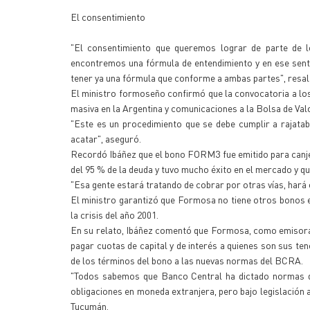
El consentimiento
"El consentimiento que queremos lograr de parte de l
encontremos una fórmula de entendimiento y en ese senti
tener ya una fórmula que conforme a ambas partes", resal
El ministro formoseño confirmó que la convocatoria a los t
masiva en la Argentina y comunicaciones a la Bolsa de Val
"Este es un procedimiento que se debe cumplir a rajatabl
acatar", aseguró.
Recordó Ibáñez que el bono FORM3 fue emitido para canje
del 95 % de la deuda y tuvo mucho éxito en el mercado y q
"Esa gente estará tratando de cobrar por otras vías, har
El ministro garantizó que Formosa no tiene otros bonos e
la crisis del año 2001.
En su relato, Ibáñez comentó que Formosa, como emisora 
pagar cuotas de capital y de interés a quienes son sus te
de los términos del bono a las nuevas normas del BCRA.
"Todos sabemos que Banco Central ha dictado normas qu
obligaciones en moneda extranjera, pero bajo legislación
Tucumán.