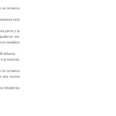
o es la banca
.
veniente está
na parte y la
 pudieron ser
eron vendidos
00 dólares.
o provincial,
 es la banca
de una norma
los tenedores