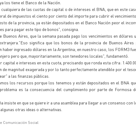
a los tiene el Banco de la Nación.
 cualquiera de las cuotas de capital o de intereses el BNA, que en este cas
ederal de impuestos el ciento por ciento del importe para cubrir el vencimiento
sto de la provincia, ya están depositados en el Banco Nación peor el incon
etes para pagar este tipo de bonos", consigna.
e Buenos Aires, que la semana pasada pago los vencimientos en dólares u
extranjera."Eso significa que los bonos de la provincia de Buenos Aires
an haber ingresado dólares en la Argentina; en nuestro caso, los FORM3 fu
njero pero que, mayoritariamente, son tenedores locales", fundamentó.
 capital e intereses en esta cuota, precisando que ronda esta cifra: 1.400.0
n de magnitud exagerada y por lo tanto perfectamente atendible por el tesor
r" a las finanzas públicas.
amos los recursos porque los tenemos y están depositados en el BNA que
el problema es la consecuencia del cumplimiento por parte de Formosa 
 insiste en que se quiere ir a una asamblea para llegar a un consenso con 
algunas otras ideas o alternativas.
de Comunicación Social