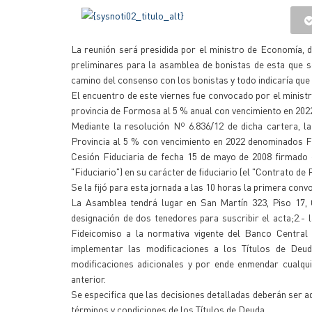
La reunión será presidida por el ministro de Economía, 
preliminares para la asamblea de bonistas de esta que se
camino del consenso con los bonistas y todo indicaría que
El encuentro de este viernes fue convocado por el ministro
provincia de Formosa al 5 % anual con vencimiento en 20
Mediante la resolución Nº 6.836/12 de dicha cartera, l
Provincia al 5 % con vencimiento en 2022 denominados FO
Cesión Fiduciaria de fecha 15 de mayo de 2008 firmado e
"Fiduciario") en su carácter de fiduciario (el "Contrato de 
Se la fijó para esta jornada a las 10 horas la primera con
La Asamblea tendrá lugar en San Martín 323, Piso 17, 
designación de dos tenedores para suscribir el acta;2.- 
Fideicomiso a la normativa vigente del Banco Central d
implementar las modificaciones a los Títulos de Deud
modificaciones adicionales y por ende enmendar cualq
anterior.
Se especifica que las decisiones detalladas deberán ser 
términos y condiciones de los Títulos de Deuda.