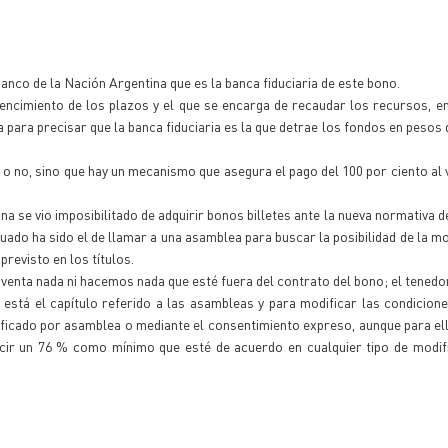
anco de la Nación Argentina que es la banca fiduciaria de este bono.
encimiento de los plazos y el que se encarga de recaudar los recursos, e
ra precisar que la banca fiduciaria es la que detrae los fondos en pesos
e o no, sino que hay un mecanismo que asegura el pago del 100 por ciento al 
a se vio imposibilitado de adquirir bonos billetes ante la nueva normativa 
ado ha sido el de llamar a una asamblea para buscar la posibilidad de la mo
previsto en los títulos.
nventa nada ni hacemos nada que esté fuera del contrato del bono; el tenedo
 está el capítulo referido a las asambleas y para modificar las condicion
dificado por asamblea o mediante el consentimiento expreso, aunque para el
decir un 76 % como mínimo que esté de acuerdo en cualquier tipo de modif