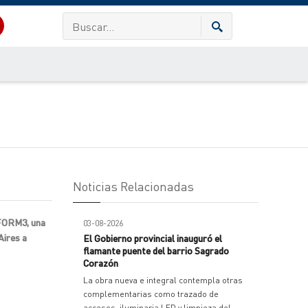
Noticias Relacionadas
 FORM3, una
03-08-2026
Aires a
El Gobierno provincial inauguró el
flamante puente del barrio Sagrado
Corazón
La obra nueva e integral contempla otras
complementarias como trazado de
accesos, iluminaria LED y limpieza del