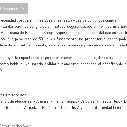
Acciones
 "necesidad porque en miles ocasiones "salva vidas de comprovincianos".
ño. La donación de sangre es un método seguro basado en normas internac
 Americana de Bancos de Sangre y que es cumplida en su totalidad en nuestr
ños, que pese más de 50 kg. es fundamental no presentar ni haber pade
icar la aptitud del donante, se analiza la sangre y se realiza una entrevis
en apoyar la importancia de poder promover donar sangre, dando así un camb
omo habitual, voluntaria, solidaria y anónima, destinada al beneficio de a
o.
tratamiento son:
Déficit de plaquetas, - Anemia, - Hemorragias, - Cirugías, - Trasplantes, -
- Tétanos, - Varicela, - Rubéola, - Hepatitis A y B, - Enfermedad hemolíti
 Comunicación Social