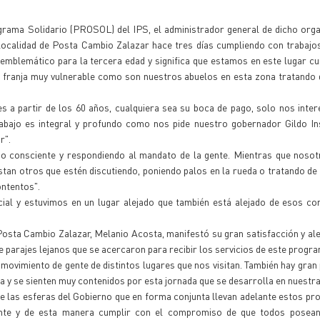
ograma Solidario (PROSOL) del IPS, el administrador general de dicho or
a localidad de Posta Cambio Zalazar hace tres días cumpliendo con trabaj
emblemático para la tercera edad y significa que estamos en este lugar c
a franja muy vulnerable como son nuestros abuelos en esta zona tratando d
 a partir de los 60 años, cualquiera sea su boca de pago, solo nos inte
rabajo es integral y profundo como nos pide nuestro gobernador Gildo In
r".
jo consciente y respondiendo al mandato de la gente. Mientras que noso
stan otros que estén discutiendo, poniendo palos en la rueda o tratando de 
ontentos".
ial y estuvimos en un lugar alejado que también está alejado de esos co
Posta Cambio Zalazar, Melanio Acosta, manifestó su gran satisfacción y ale
de parajes lejanos que se acercaron para recibir los servicios de este progra
ovimiento de gente de distintos lugares que nos visitan. También hay gran 
a y se sienten muy contenidos por esta jornada que se desarrolla en nuestra
e las esferas del Gobierno que en forma conjunta llevan adelante estos p
ente y de esta manera cumplir con el compromiso de que todos posean