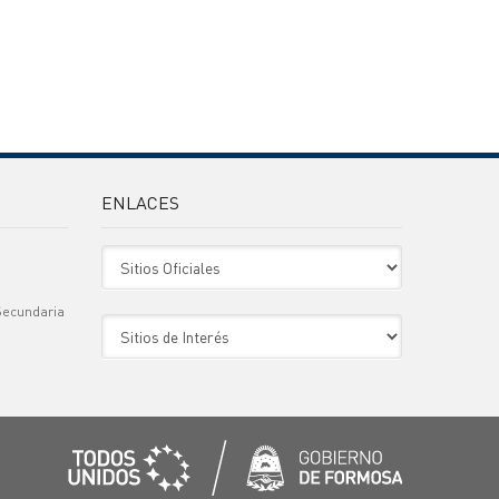
ENLACES
Sitio Oficiales
Secundaria
Sitio de Interes
)