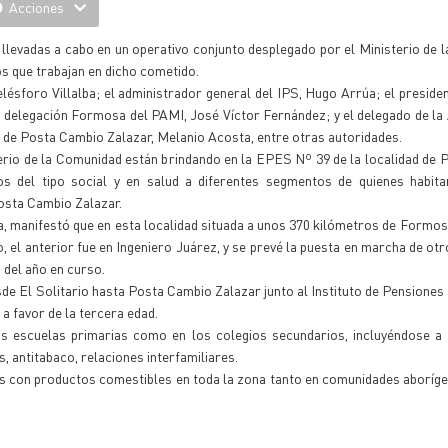
Acciones
 llevadas a cabo en un operativo conjunto desplegado por el Ministerio de 
os que trabajan en dicho cometido.
lésforo Villalba; el administrador general del IPS, Hugo Arrúa; el presiden
la delegación Formosa del PAMI, José Víctor Fernández; y el delegado de l
 de Posta Cambio Zalazar, Melanio Acosta, entre otras autoridades.
erio de la Comunidad están brindando en la EPES Nº 39 de la localidad de
os del tipo social y en salud a diferentes segmentos de quienes habita
Posta Cambio Zalazar.
ba, manifestó que en esta localidad situada a unos 370 kilómetros de Formos
 el anterior fue en Ingeniero Juárez, y se prevé la puesta en marcha de ot
s del año en curso.
sde El Solitario hasta Posta Cambio Zalazar junto al Instituto de Pensiones
 favor de la tercera edad.
las escuelas primarias como en los colegios secundarios, incluyéndose a
, antitabaco, relaciones interfamiliares.
os con productos comestibles en toda la zona tanto en comunidades aborí