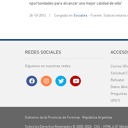
oportunidades para alcanzar una mejor calidad de vida".
26-10-2012
|
Cargada en
Sociales
- Fuente: Subsecretaría
REDES SOCIALES
ACCESO
Síguenos en nuestras redes
Correo Ofi
Solicitud C
Refsatel
Datos Abie
Preguntas
UPSTI
Gobierno de la Provincia de Formosa · República Argentina
Todos los Derechos Reservados © 2005-2026 ·
CSS
-
HTML 4.01
Válid