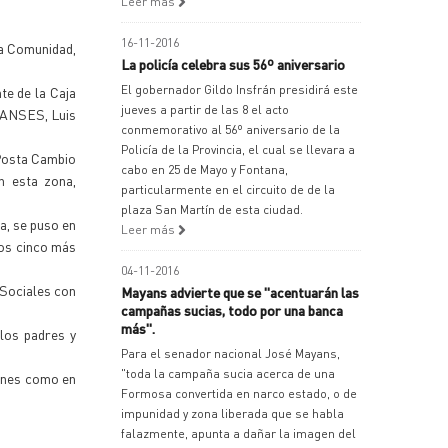
Leer más
16-11-2016
la Comunidad,
La policía celebra sus 56º aniversario
El gobernador Gildo Insfrán presidirá este
te de la Caja
jueves a partir de las 8 el acto
a ANSES, Luis
conmemorativo al 56º aniversario de la
Policía de la Provincia, el cual se llevara a
 Posta Cambio
cabo en 25 de Mayo y Fontana,
n esta zona,
particularmente en el circuito de de la
plaza San Martín de esta ciudad.
a, se puso en
Leer más
ros cinco más
04-11-2016
 Sociales con
Mayans advierte que se "acentuarán las
campañas sucias, todo por una banca
más".
 los padres y
Para el senador nacional José Mayans,
"toda la campaña sucia acerca de una
genes como en
Formosa convertida en narco estado, o de
impunidad y zona liberada que se habla
falazmente, apunta a dañar la imagen del