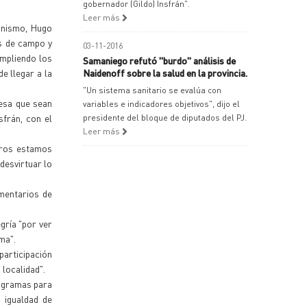
gobernador (Gildo) Insfrán".
Leer más
ganismo, Hugo
os de campo y
03-11-2016
umpliendo los
Samaniego refutó "burdo" análisis de
e llegar a la
Naidenoff sobre la salud en la provincia.
"Un sistema sanitario se evalúa con
resa que sean
variables e indicadores objetivos", dijo el
sfrán, con el
presidente del bloque de diputados del PJ.
Leer más
tros estamos
desvirtuar lo
mentarios de
gría "por ver
ma".
participación
 localidad".
rogramas para
 igualdad de