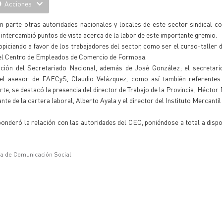
Acciones
 parte otras autoridades nacionales y locales de este sector sindical co
o intercambió puntos de vista acerca de la labor de este importante gremio.
piciando a favor de los trabajadores del sector, como ser el curso-taller 
 del Centro de Empleados de Comercio de Formosa.
ación del Secretariado Nacional, además de José González; el secretario
 el asesor de FAECyS, Claudio Velázquez, como así también referente
e, se destacó la presencia del director de Trabajo de la Provincia; Héctor 
e de la cartera laboral, Alberto Ayala y el director del Instituto Mercanti
ponderó la relación con las autoridades del CEC, poniéndose a total a dispo
ía de Comunicación Social