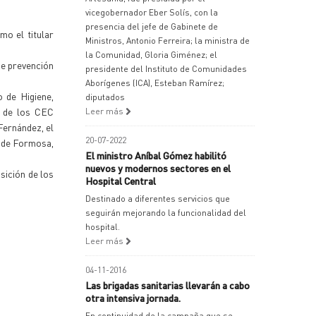
vicegobernador Eber Solís, con la
presencia del jefe de Gabinete de
mo el titular
Ministros, Antonio Ferreira; la ministra de
la Comunidad, Gloria Giménez; el
de prevención
presidente del Instituto de Comunidades
Aborígenes (ICA), Esteban Ramírez;
 de Higiene,
diputados
s de los CEC
Leer más
Fernández, el
20-07-2022
l de Formosa,
El ministro Aníbal Gómez habilitó
nuevos y modernos sectores en el
sición de los
Hospital Central
Destinado a diferentes servicios que
seguirán mejorando la funcionalidad del
hospital.
Leer más
04-11-2016
Las brigadas sanitarias llevarán a cabo
otra intensiva jornada.
En continuidad de la campaña que se