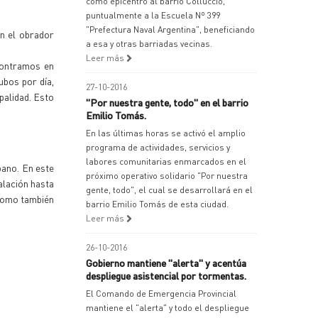
como epicentro al barrio Colluccio,
puntualmente a la Escuela Nº 399
"Prefectura Naval Argentina", beneficiando
n el obrador
a esa y otras barriadas vecinas.
Leer más
contramos en
ubos por día,
27-10-2016
palidad. Esto
"Por nuestra gente, todo" en el barrio
Emilio Tomás.
En las últimas horas se activó el amplio
programa de actividades, servicios y
labores comunitarias enmarcados en el
bano. En este
próximo operativo solidario "Por nuestra
alación hasta
gente, todo", el cual se desarrollará en el
 como también
barrio Emilio Tomás de esta ciudad.
Leer más
26-10-2016
Gobierno mantiene "alerta" y acentúa
despliegue asistencial por tormentas.
El Comando de Emergencia Provincial
mantiene el "alerta" y todo el despliegue