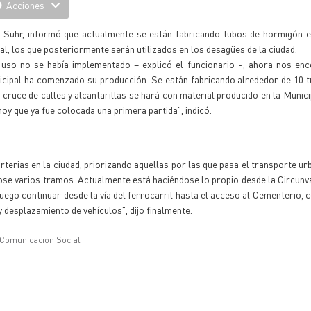
Acciones
r Suhr, informó que actualmente se están fabricando tubos de hormigón e
al, los que posteriormente serán utilizados en los desagües de la ciudad.
 uso no se había implementado – explicó el funcionario -; ahora nos en
unicipal ha comenzado su producción. Se están fabricando alrededor de 10 t
cruce de calles y alcantarillas se hará con material producido en la Munici
oy que ya fue colocada una primera partida”, indicó.
terias en la ciudad, priorizando aquellas por las que pasa el transporte ur
dose varios tramos. Actualmente está haciéndose lo propio desde la Circunv
luego continuar desde la vía del ferrocarril hasta el acceso al Cementerio,
 y desplazamiento de vehículos”, dijo finalmente.
 Comunicación Social