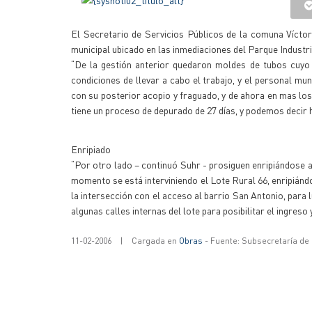
El Secretario de Servicios Públicos de la comuna Vícto
municipal ubicado en las inmediaciones del Parque Industri
“De la gestión anterior quedaron moldes de tubos cuyo
condiciones de llevar a cabo el trabajo, y el personal m
con su posterior acopio y fraguado, y de ahora en mas los 
tiene un proceso de depurado de 27 días, y podemos decir h
Enripiado
“Por otro lado – continuó Suhr - prosiguen enripiándose ar
momento se está interviniendo el Lote Rural 66, enripián
la intersección con el acceso al barrio San Antonio, para 
algunas calles internas del lote para posibilitar el ingreso
11-02-2006
|
Cargada en
Obras
- Fuente: Subsecretaría de