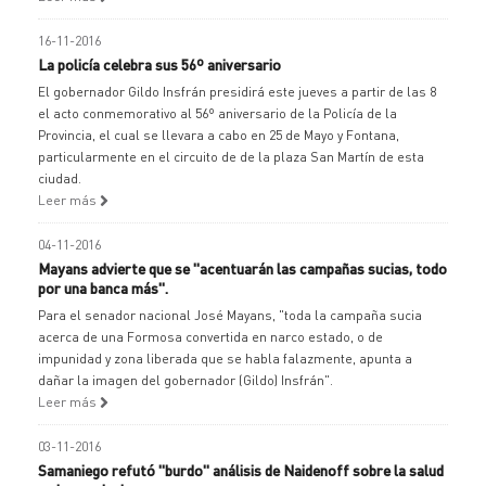
16-11-2016
La policía celebra sus 56º aniversario
El gobernador Gildo Insfrán presidirá este jueves a partir de las 8
el acto conmemorativo al 56º aniversario de la Policía de la
Provincia, el cual se llevara a cabo en 25 de Mayo y Fontana,
particularmente en el circuito de de la plaza San Martín de esta
ciudad.
Leer más
04-11-2016
Mayans advierte que se "acentuarán las campañas sucias, todo
por una banca más".
Para el senador nacional José Mayans, "toda la campaña sucia
acerca de una Formosa convertida en narco estado, o de
impunidad y zona liberada que se habla falazmente, apunta a
dañar la imagen del gobernador (Gildo) Insfrán".
Leer más
03-11-2016
Samaniego refutó "burdo" análisis de Naidenoff sobre la salud