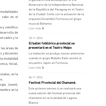
Aniversario de la Independencia Nacional
de la República del Paraguay en el Teatro
e modalidades
de la Ciudad. Contó con la actuación de la
a cabo en el
orquesta Ensamble Formosa y el grupo
musical Bohemio
 y científico
Leer más
desarrollo de
mercados y la
18-11-2016
El ballet folklórico provincial se
presentará en el Teatro Maipo
 las áreas de
os y docentes
La invitación se produjo meses anteriores
 la modalidad
cuando el grupo Mukaito Kaito asistió al
encuentro Japón en Formosa.
ica, Inicial,
Leer más
onales, en la
04-11-2016
os.
Festival Provincial del Chamamé.
gía Juvenil,
Este próximo viernes 4 se realizará una
viembre en la
nueva edición del festival provincial del
chamamé en la localidad de Laguna
Blanca.