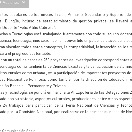
Acciones
 los escolares de los niveles Inicial, Primario, Secundario y Superior, d
l Bilingüe, incluso de establecimiento de gestión privada, se llevará 
 Docente "Félix Atilio Cabrera".
cias y Tecnologías está trabajando fuertemente con todo su equipo docente
ciencia, tecnología, innovación se han convertido en palabras claves para el 
ran vincular todos estos conceptos, la competitividad, la inserción en los 
para el progreso sustentable.
 con un total de cerca de 250 proyectos de investigación correspondientes a
 Tecnología como también la de Ciencias Exactas y la participación de alumn
itos rurales como urbana , ye la participación de importantes proyectos de
dad Nacional de Formosa, como también por la dirección de Educación Técn
ación Especial , Permanente y Privada.
s y Tecnología, se pondrá en marcha la VI Expoferia de las Delegaciones Z
ado con su historia, aspectos culturales, producciones, entre otros aspect
4 trabajos para participar de la Feria Nacional de Ciencias y Tecnolo
nado por la Comisión Nacional, por realizarse en la primera quincena de No
e Comunicación Social