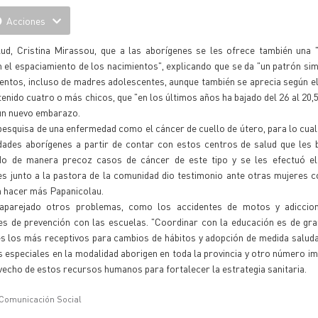
Acciones
lud, Cristina Mirassou, que a las aborígenes se les ofrece también una "
en el espaciamiento de los nacimientos", explicando que se da "un patrón sim
mientos, incluso de madres adolescentes, aunque también se aprecia según e
tenido cuatro o más chicos, que "en los últimos años ha bajado del 26 al 20,
 un nuevo embarazo.
 pesquisa de una enfermedad como el cáncer de cuello de útero, para lo cua
ades aborígenes a partir de contar con estos centros de salud que les 
do de manera precoz casos de cáncer de este tipo y se les efectuó el
s junto a la pastora de la comunidad dio testimonio ante otras mujeres c
n hacer más Papanicolau.
o aparejado otros problemas, como los accidentes de motos y adicci
nes de prevención con las escuelas. "Coordinar con la educación es de gra
s los más receptivos para cambios de hábitos y adopción de medida saluda
s especiales en la modalidad aborigen en toda la provincia y otro número i
ovecho de estos recursos humanos para fortalecer la estrategia sanitaria.
 Comunicación Social