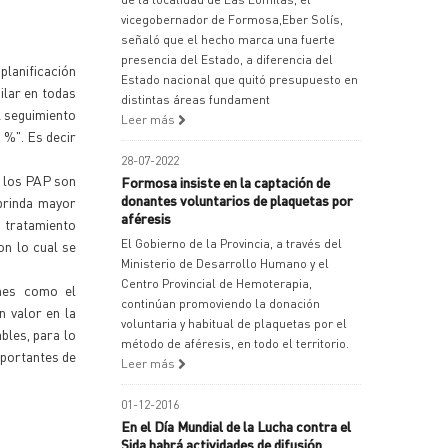
vicegobernador de Formosa,Eber Solís,
señaló que el hecho marca una fuerte
presencia del Estado, a diferencia del
planificación
Estado nacional que quitó presupuesto en
ilar en todas
distintas áreas fundament
l seguimiento
Leer más
5 %". Es decir
28-07-2022
l los PAP son
Formosa insiste en la captación de
donantes voluntarios de plaquetas por
brinda mayor
aféresis
 tratamiento
El Gobierno de la Provincia, a través del
on lo cual se
Ministerio de Desarrollo Humano y el
Centro Provincial de Hemoterapia,
ones como el
continúan promoviendo la donación
n valor en la
voluntaria y habitual de plaquetas por el
bles, para lo
método de aféresis, en todo el territorio.
mportantes de
Leer más
01-12-2016
En el Día Mundial de la Lucha contra el
Sida habrá actividades de difusión