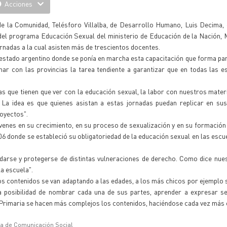
Acciones
de la Comunidad, Telésforo Villalba, de Desarrollo Humano, Luis Decima, 
del programa Educación Sexual del ministerio de Educación de la Nación, 
ornadas a la cual asisten más de trescientos docentes.
estado argentino donde se ponía en marcha esta capacitación que forma par
nar con las provincias la tarea tendiente a garantizar que en todas las e
as que tienen que ver con la educación sexual, la labor con nuestros mater
La idea es que quienes asistan a estas jornadas puedan replicar en sus
royectos".
venes en su crecimiento, en su proceso de sexualización y en su formación 
006 donde se estableció su obligatoriedad de la educación sexual en las escu
idarse y protegerse de distintas vulneraciones de derecho. Como dice nue
la escuela".
los contenidos se van adaptando a las edades, a los más chicos por ejemplo 
la posibilidad de nombrar cada una de sus partes, aprender a expresar s
la Primaria se hacen más complejos los contenidos, haciéndose cada vez más 
ía de Comunicación Social