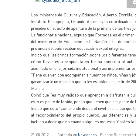
Los ministros de Cultura y Educación, Alberto Zorrilla, 
Instituto Pedagógico, Orlando Aguirre y la coordinadora 
presidieron el acto de apertura de la primera de las tres j
La funcionaria nacional expuso que Formosa es el primer 
del ministerio de Educación de la Nación a fin de coordi
provincia del país reciban educación sexual integral.
Indicó que "se brinda formación sobre los diferentes tem
cómo llevar esta propuesta en forma concreta al aula. 
asimilado en una jornada institucional y así implementar p
"Tiene que ver con acompañar a nuestros niños, niñas y jó
garantizarle un derecho que la ley establece a partir de 2
Marina.
Opinó que "es muy valioso que aprendan a disfrutar, a cu
esto es parte de la vida, por lo que tienen que ser parte de 
Indicó que esto "comprende desde el nivel Inicial, porque 
al reconocimiento del propio cuerpo, las diferencias y 
incluso a decir que no cuando algo les molesta. Y así en 
23-08-2012
|
Cargada en
Novedades
- Fuente: Subsecretar