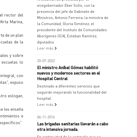
vicegobernador Eber Solís, con la
presencia del jefe de Gabinete de
el rector del
Ministros, Antonio Ferreira; la ministra de
Mirta Marina,
la Comunidad, Gloria Giménez; el
presidente del Instituto de Comunidades
te de un plan
Aborígenes (ICA), Esteban Ramírez;
scuelas de la
diputados
Leer más
iales y sobre
20-07-2022
 escuelas lo
El ministro Aníbal Gómez habilitó
nuevos y modernos sectores en el
integral, con
Hospital Central
elas", expuso
Destinado a diferentes servicios que
seguirán mejorando la funcionalidad del
stro eslogan,
hospital.
Leer más
se les enseña
entimientos e
04-11-2016
específicos".
Las brigadas sanitarias llevarán a cabo
otra intensiva jornada.
En continuidad de la campaña que se