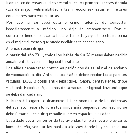
transmiten defensas que les permiten en los primeros meses de vida
-los de mayor vulnerabilidad a las infecciones- estar en mejores
condiciones para enfrentarlas.
Por eso, si su bebé está enfermo -además de consultar
inmediatamente al médico-, no deje de amamantarlo. Por el
contrario, tiene que hacerlo frecuentemente ya que la leche materna
es el mejor alimento que puede recibir para crecer sano.
Además recuerde que:
A partir del año 2011, todos los bebés de 6 a 24 meses deben recibir
anualmente la vacuna antigripal trivalente.
Los niños deben tener controles periódicos de salud y el calendario
de vacunación al día. Antes de los 2 años deben recibir las siguientes
vacunas: BCG, 3 dosis anti-Hepatitis-B, Sabin, pentavalente, triple
viral, anti Hepatitis-A, además de la vacuna antigripal trivalente que
se debe dar cada año
El humo del cigarrillo disminuye el funcionamiento de las defensas
del aparato respiratorio en los niños más pequeños, por eso no se
debe fumar ni permitir que nadie fume en espacios cerrados.
El cuidado del aire interior de las viviendas también requiere evitar el
humo de leña, ventilar las habi¬ta¬cio¬nes donde hay brasas o una