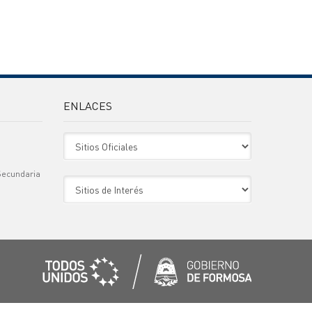
ENLACES
Sitio Oficiales
Secundaria
Sitio de Interes
)