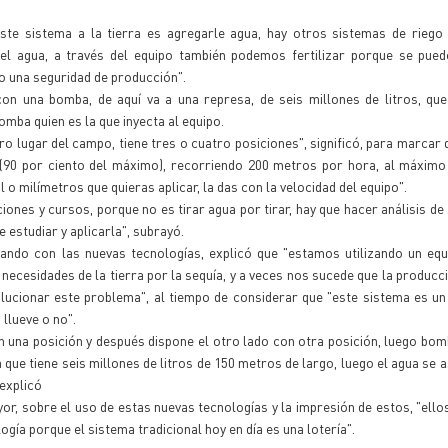
ste sistema a la tierra es agregarle agua, hay otros sistemas de riego
l agua, a través del equipo también podemos fertilizar porque se puede
do una seguridad de producción".
n una bomba, de aquí va a una represa, de seis millones de litros, que
mba quien es la que inyecta al equipo.
o lugar del campo, tiene tres o cuatro posiciones", significó, para marcar 
 (90 por ciento del máximo), recorriendo 200 metros por hora, al máximo
o milímetros que quieras aplicar, la das con la velocidad del equipo".
es y cursos, porque no es tirar agua por tirar, hay que hacer análisis de 
 estudiar y aplicarla", subrayó.
jando con las nuevas tecnologías, explicó que "estamos utilizando un equ
s necesidades de la tierra por la sequía, y a veces nos sucede que la producc
lucionar este problema", al tiempo de considerar que "este sistema es u
 llueve o no".
en una posición y después dispone el otro lado con otra posición, luego bo
que tiene seis millones de litros de 150 metros de largo, luego el agua se a
 explicó
r, sobre el uso de estas nuevas tecnologías y la impresión de estos, "ello
gía porque el sistema tradicional hoy en día es una lotería".