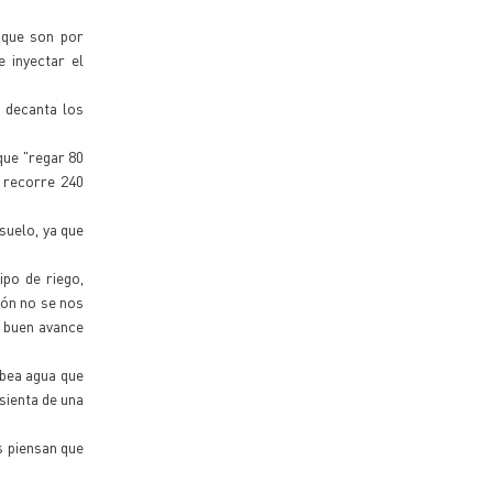
 que son por
 inyectar el
 decanta los
que "regar 80
 recorre 240
suelo, ya que
ipo de riego,
ión no se nos
n buen avance
mbea agua que
sienta de una
s piensan que