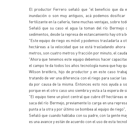
El productor Ferrero señaló que "el beneficio que da e
inundación o son muy antiguos, acá podemos dosificar e
fertilizante en la cañería, tiene muchas ventajas, sobre to
Señaló que su caso el agua la toman del río Bermejo co
sedimentos, desde la represa de estancamiento hay otra bo
"Este equipo de riego es móvil y podemos trasladarla a otr
hectáreas a la velocidad que se está trasladando ahora
metros, son cuatro metros y fracción por minuto, el caudal 
"Ahora que tenemos este equipo debemos hacer capacitacion
el campo te da todos los años tecnología nueva que hay que
Wilson breitkris, hijo de productor y en este caso traba
tratando de ver una diferencia con el riego para saciar la
da por causa de la misma. Entonces esto nos ayuda a so
porque en el otro caso uno siembra y esta a la espera de si
"El equipo tiene un pívot central que cubre 69 hectáreas 
saca del río Bermejo, previamente lo carga en una represa 
punta a la otra y por último se bombea al equipo de riego",
Señaló que cuando hablaba con su padre, con la gente mayo
es una avance y están de acuerdo con el uso de esta tecnolo