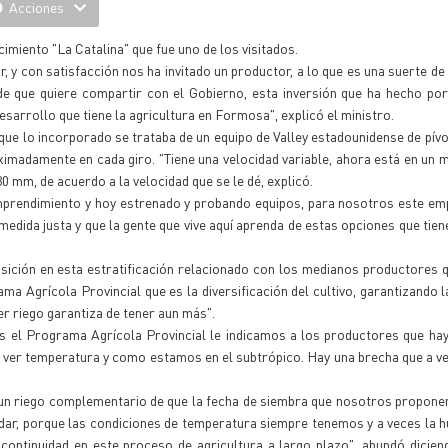
Acciones
cimiento "La Catalina" que fue uno de los visitados.
r, y con satisfacción nos ha invitado un productor, a lo que es una suerte de
de que quiere compartir con el Gobierno, esta inversión que ha hecho po
esarrollo que tiene la agricultura en Formosa", explicó el ministro.
ue lo incorporado se trataba de un equipo de Valley estadounidense de pívo
imadamente en cada giro. "Tiene una velocidad variable, ahora está en un 
0 mm, de acuerdo a la velocidad que se le dé, explicó.
prendimiento y hoy estrenado y probando equipos, para nosotros este em
 medida justa y que la gente que vive aquí aprenda de estas opciones que tie
sición en esta estratificación relacionado con los medianos productores 
a Agrícola Provincial que es la diversificación del cultivo, garantizando l
er riego garantiza de tener aun más".
s el Programa Agrícola Provincial le indicamos a los productores que ha
ver temperatura y como estamos en el subtrópico. Hay una brecha que a ve
on un riego complementario de que la fecha de siembra que nosotros propon
a dar, porque las condiciones de temperatura siempre tenemos y a veces la 
 continuidad en este proceso de agricultura a largo plazo", abundó dicie