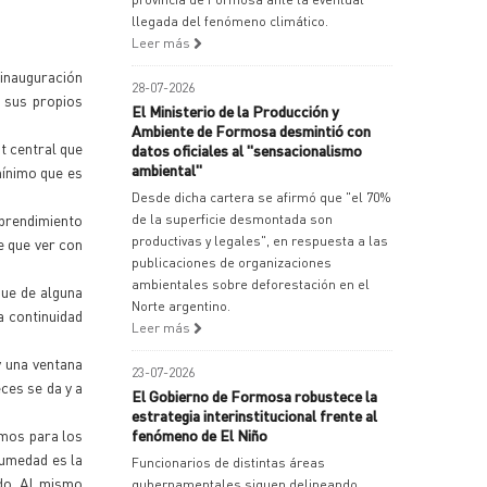
llegada del fenómeno climático.
Leer más
 inauguración
28-07-2026
r sus propios
El Ministerio de la Producción y
Ambiente de Formosa desmintió con
t central que
datos oficiales al "sensacionalismo
ambiental"
mínimo que es
Desde dicha cartera se afirmó que "el 70%
prendimiento
de la superficie desmontada son
productivas y legales", en respuesta a las
ne que ver con
publicaciones de organizaciones
ambientales sobre deforestación en el
que de alguna
Norte argentino.
a continuidad
Leer más
y una ventana
23-07-2026
ces se da y a
El Gobierno de Formosa robustece la
estrategia interinstitucional frente al
emos para los
fenómeno de El Niño
humedad es la
Funcionarios de distintas áreas
ndo. Al mismo
gubernamentales siguen delineando