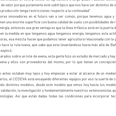
ón de valor porque justamente este subtrópico que nos hace ser distintos de 
a producción tenga restricciones respecto a la continuidad".
ctores innovadores en el futuro van a ser común, porque tenemos agua y
en una enorme superficie con buena calidad de suelo con posibilidades de r
rgía, entonces una gran ventaja es que la línea trifásica está en la puerta 
 en la medida en que tengamos agua tengamos energía, tengamos esta acti
aturas, esa mezcla hacen que podamos tener agricultura relacionada con la g
 hace la ruta nueva, que sabe que esta levantándose hasta más allá de Ba
 explicó.
arados sobre un lote de avena, esta gente hizo un estudio de mercado y hay
vena y ellos son proveedores del mismo, por lo que tienen un concepción
go antes estaban muy lejos y hoy empiezan a estar al alcance de un media
arlos, el CEDEVA está ensayando diferentes equipos por eso la suerte de c
ndo distintos modelos, desde este modelo que vimos hoy hasta los model
la validación, la investigación y fundamentalmente nuestros extensionistas q
cnologías. Así que están dadas todas las condiciones para incorporar te