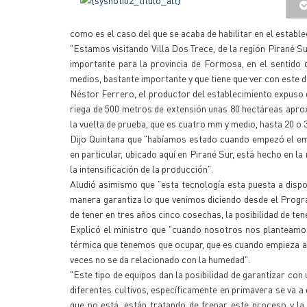
como es el caso del que se acaba de habilitar en el estable
"Estamos visitando Villa Dos Trece, de la región Pirané Su
importante para la provincia de Formosa, en el sentido 
medios, bastante importante y que tiene que ver con este d
Néstor Ferrero, el productor del establecimiento expuso q
riega de 500 metros de extensión unas 80 hectáreas aprox
la vuelta de prueba, que es cuatro mm y medio, hasta 20 o 3
Dijo Quintana que "habíamos estado cuando empezó el em
en particular, ubicado aquí en Pirané Sur, está hecho en la
la intensificación de la producción".
Aludió asimismo que "esta tecnología esta puesta a dispo
manera garantiza lo que venimos diciendo desde el Program
de tener en tres años cinco cosechas, la posibilidad de ten
Explicó el ministro que "cuando nosotros nos planteamo
térmica que tenemos que ocupar, que es cuando empieza a 
veces no se da relacionado con la humedad".
"Este tipo de equipos dan la posibilidad de garantizar c
diferentes cultivos, específicamente en primavera se va 
que no está, están tratando de frenar este proceso y la