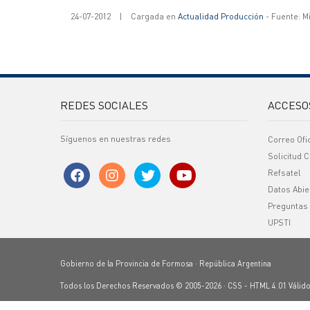
24-07-2012
|
Cargada en
Actualidad Producción
- Fuente: M
REDES SOCIALES
ACCESO
Síguenos en nuestras redes
Correo Ofi
Solicitud C
Refsatel
Datos Abie
Preguntas
UPSTI
Gobierno de la Provincia de Formosa · República Argentina
Todos los Derechos Reservados © 2005-2026 ·
CSS
-
HTML 4.01
Válid