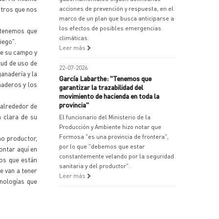
otros que nos
acciones de prevención y respuesta, en el
marco de un plan que busca anticiparse a
los efectos de posibles emergencias
 tenemos que
climáticas.
iego".
Leer más
de su campo y
tud de uso de
22-07-2026
anadería y la
García Labarthe: "Tenemos que
ñaderos y los
garantizar la trazabilidad del
movimiento de hacienda en toda la
provincia"
 alrededor de
 clara de su
El funcionario del Ministerio de la
Producción y Ambiente hizo notar que
Formosa "es una provincia de frontera",
no productor,
por lo que "debemos que estar
ontar aquí en
constantemente velando por la seguridad
os que están
sanitaria y del productor".
ue van a tener
Leer más
cnologías que