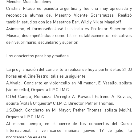
Menuhin Music Academy.
Cristina Filoso es pianista argentina y fue una muy apreciada y
reconocida alumna del Maestro Vicente Scaramuzza. Realizó
también estudios con los Maestros Earl Wild y Nikita Magaloff.
Asimismo, el formoseño José Luis Irala es Profesor Superior de
Música, desempeñándose como tal en establecimientos educativos
de nivel primario, secundario y superior.
Los conciertos para hoy y mañana
La programación del concierto a realizarse hoy a partir de las 21,30
horas en el Cine Teatro Italia es la siguiente:
A.Vivaldi, Concierto en violoncello en Mi menor; E. Vasallo, solista
(violoncello); Orquesta IIIº C.I.M.C.
C.Del Campo, Romanza. (Arreglo A. Kovacs) Estreno A. Kovacs,
solista (viola); Orquestaº C.I.M.C. Director Pether Thomas.
J.S.Bach, Concierto en Mi Mayor, Pether Thomas, solista (violín).
Orquesta IIIº C.I.M.C.
Al mismo tiempo, en el cierre de los conciertos del Curso
Internacional, a verificarse mañana jueves 19 de julio, la
programación es esta: