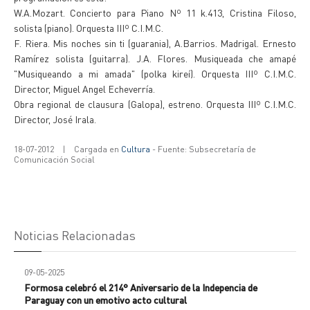
W.A.Mozart. Concierto para Piano Nº 11 k.413, Cristina Filoso,
solista (piano). Orquesta IIIº C.I.M.C.
F. Riera. Mis noches sin ti (guarania), A.Barrios. Madrigal. Ernesto
Ramírez solista (guitarra). J.A. Flores. Musiqueada che amapé
"Musiqueando a mi amada" (polka kireí). Orquesta IIIº C.I.M.C.
Director, Miguel Angel Echeverría.
Obra regional de clausura (Galopa), estreno. Orquesta IIIº C.I.M.C.
Director, José Irala.
18-07-2012
|
Cargada en
Cultura
- Fuente: Subsecretaría de
Comunicación Social
Noticias Relacionadas
09-05-2025
Formosa celebró el 214° Aniversario de la Indepencia de
Paraguay con un emotivo acto cultural