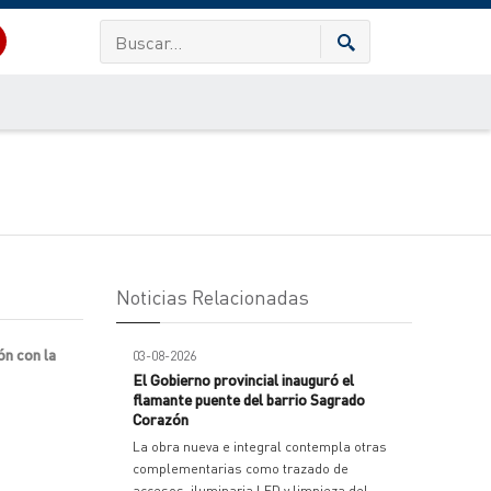
Noticias Relacionadas
ón con la
03-08-2026
El Gobierno provincial inauguró el
flamante puente del barrio Sagrado
Corazón
La obra nueva e integral contempla otras
complementarias como trazado de
accesos, iluminaria LED y limpieza del