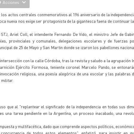
Acciones
r los actos centrales conmemorativos al 196 aniversario de la independenci
oca nueva nos exige ser protagonista de la gigantesca faena de continuar la
 STJ, Ariel Coll, el intendente Fernando De Vido, el ministro Jefe de Gabi
les, provinciales y comunales, delegaciones escolares y de fuerzas pol
unicipal de 25 de Mayo y San Martin donde se izaron los pabellones nacional
 intersección con la calle Córdoba, tras la revista y saludo a la agrupación 
Guarnición Ejército Formosa, teniente coronel Marcelo Pando, se entonar
vocación religiosa, una poesía alegórica de una escolar y las palabras d
militar.
puso que al "replantear el significado de la independencia en todas sus di
s una tarea pendiente en la Argentina, un proceso inacabado, una revolu
mpuesta y multifacética, dado que comprende aspectos políticos, económico
 concurrencia de todos estos elementos", enfatizó, para insistir en qu