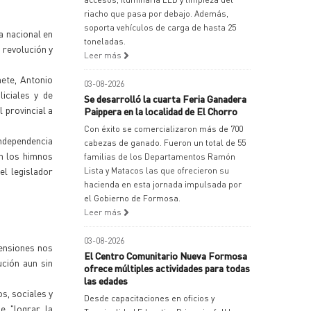
riacho que pasa por debajo. Además,
soporta vehículos de carga de hasta 25
a nacional en
toneladas.
 revolución y
Leer más
nete, Antonio
03-08-2026
iciales y de
Se desarrolló la cuarta Feria Ganadera
 provincial a
Paippera en la localidad de El Chorro
Con éxito se comercializaron más de 700
Independencia
cabezas de ganado. Fueron un total de 55
án los himnos
familias de los Departamentos Ramón
el legislador
Lista y Matacos las que ofrecieron su
hacienda en esta jornada impulsada por
el Gobierno de Formosa.
Leer más
03-08-2026
mensiones nos
El Centro Comunitario Nueva Formosa
ción aun sin
ofrece múltiples actividades para todas
las edades
s, sociales y
Desde capacitaciones en oficios y
e "lograr la