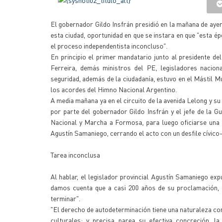
El gobernador Gildo Insfrán presidió en la mañana de aye
esta ciudad, oportunidad en que se instara en que "esta ép
el proceso independentista inconcluso".
En principio el primer mandatario junto al presidente del
Ferreira, demás ministros del PE, legisladores naciona
seguridad, además de la ciudadanía, estuvo en el Mástil M
los acordes del Himno Nacional Argentino.
A media mañana ya en el circuito de la avenida Lelong y su
por parte del gobernador Gildo Insfrán y el jefe de la 
Nacional y Marcha a Formosa, para luego oficiarse una in
Agustín Samaniego, cerrando el acto con un desfile cívico- 
Tarea inconclusa
Al hablar, el legislador provincial Agustín Samaniego ex
damos cuenta que a casi 200 años de su proclamación, e
terminar".
"El derecho de autodeterminación tiene una naturaleza co
culturales; y precisa parea su efectiva concreción, la