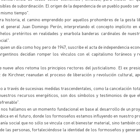
sibles de subordinación. El origen de la dependencia de un pueblo puedo se
al mismo tiempo".
ra historia, el camino emprendido por aquellos prohombres de la gesta li
 el general Juan Domingo Perón, interpretando el concepto implícito en 
helos pretéritos en realidades y enarbola banderas cardinales de nuestr
cial".
 quien un día como hoy, pero de 1947, suscribe el acta de independencia eco
argentinos decidían romper los vínculos con el capitalismo foráneos y r
e nueve años retoma los principios rectores del justicialismo. El ex pres
 de Kirchner, reanudan el proceso de liberación y revolución cultural, a
do a través de sucesivas medidas trascendentales, como la cancelación tota
 nuestros recursos energéticos, son dos símbolos y testimonios de que e
efrenable".
a nos hallamos en un momento fundacional en base al desarrollo de un proy
ubica en el futuro, donde los formoseños estamos influyendo en nuestro pro
ía social que no sólo se vincula con el bienestar material, sino también co
l de las personas, fortaleciéndose la identidad de los formoseños y genera