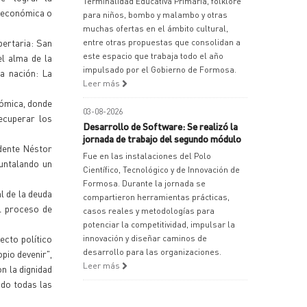
Terminalidad Educativa Primaria, folklore
r económica o
para niños, bombo y malambo y otras
muchas ofertas en el ámbito cultural,
bertaria: San
entre otras propuestas que consolidan a
este espacio que trabaja todo el año
el alma de la
impulsado por el Gobierno de Formosa.
a nación: La
Leer más
nómica, donde
03-08-2026
ecuperar los
Desarrollo de Software: Se realizó la
jornada de trabajo del segundo módulo
idente Néstor
Fue en las instalaciones del Polo
puntalando un
Científico, Tecnológico y de Innovación de
Formosa. Durante la jornada se
l de la deuda
compartieron herramientas prácticas,
l proceso de
casos reales y metodologías para
potenciar la competitividad, impulsar la
ecto político
innovación y diseñar caminos de
desarrollo para las organizaciones.
pio devenir",
Leer más
n la dignidad
ndo todas las