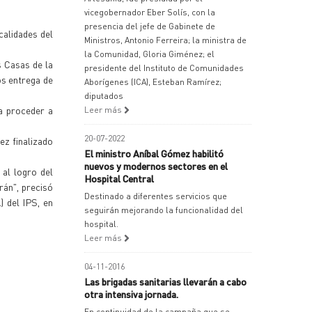
vicegobernador Eber Solís, con la
presencia del jefe de Gabinete de
calidades del
Ministros, Antonio Ferreira; la ministra de
la Comunidad, Gloria Giménez; el
s Casas de la
presidente del Instituto de Comunidades
os entrega de
Aborígenes (ICA), Esteban Ramírez;
diputados
a proceder a
Leer más
20-07-2022
ez finalizado
El ministro Aníbal Gómez habilitó
nuevos y modernos sectores en el
al logro del
Hospital Central
rán", precisó
Destinado a diferentes servicios que
) del IPS, en
seguirán mejorando la funcionalidad del
hospital.
Leer más
04-11-2016
Las brigadas sanitarias llevarán a cabo
otra intensiva jornada.
En continuidad de la campaña que se