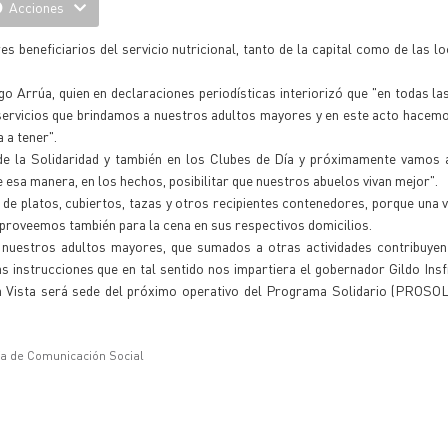
Acciones
s beneficiarios del servicio nutricional, tanto de la capital como de las lo
o Arrúa, quien en declaraciones periodísticas interiorizó que "en todas la
 servicios que brindamos a nuestros adultos mayores y en este acto hacem
 a tener".
de la Solidaridad y también en los Clubes de Día y próximamente vamos 
 esa manera, en los hechos, posibilitar que nuestros abuelos vivan mejor".
de platos, cubiertos, tazas y otros recipientes contenedores, porque una v
 proveemos también para la cena en sus respectivos domicilios.
 nuestros adultos mayores, que sumados a otras actividades contribuyen 
s instrucciones que en tal sentido nos impartiera el gobernador Gildo Insf
na Vista será sede del próximo operativo del Programa Solidario (PROSOL
ía de Comunicación Social