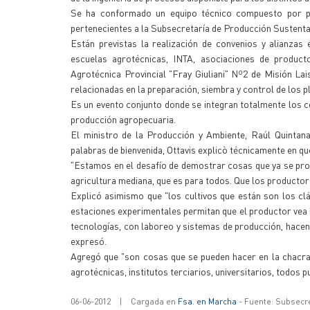
Se ha conformado un equipo técnico compuesto por pr
pertenecientes a la Subsecretaría de Producción Sustenta
Están previstas la realización de convenios y alianzas 
escuelas agrotécnicas, INTA, asociaciones de product
Agrotécnica Provincial "Fray Giuliani" Nº2 de Misión L
relacionadas en la preparación, siembra y control de los pl
Es un evento conjunto donde se integran totalmente los c
producción agropecuaria.
El ministro de la Producción y Ambiente, Raúl Quintana
palabras de bienvenida, Ottavis explicò técnicamente en qu
"Estamos en el desafío de demostrar cosas que ya se pr
agricultura mediana, que es para todos. Que los productore
Explicó asimismo que "los cultivos que están son los clá
estaciones experimentales permitan que el productor vea l
tecnologías, con laboreo y sistemas de producción, hacen q
expresó.
Agregó que "son cosas que se pueden hacer en la chacra
agrotécnicas, institutos terciarios, universitarios, todos p
06-06-2012
|
Cargada en
Fsa. en Marcha
- Fuente: Subsecr