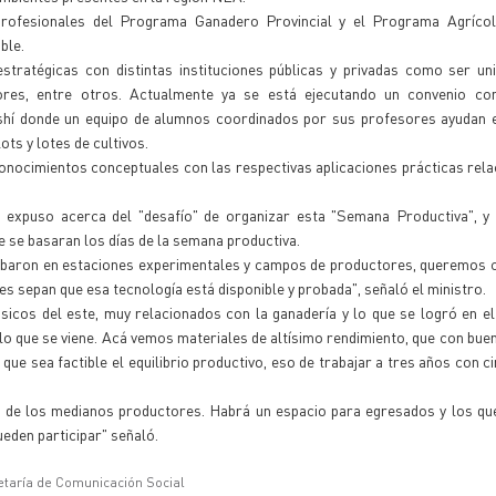
ofesionales del Programa Ganadero Provincial y el Programa Agrícola
ble.
estratégicas con distintas instituciones públicas y privadas como ser un
ores, entre otros. Actualmente ya se está ejecutando un convenio co
aishí donde un equipo de alumnos coordinados por sus profesores ayudan 
ots y lotes de cultivos.
onocimientos conceptuales con las respectivas aplicaciones prácticas rela
 expuso acerca del "desafío" de organizar esta "Semana Productiva", y 
e se basaran los días de la semana productiva.
obaron en estaciones experimentales y campos de productores, queremos c
s sepan que esa tecnología está disponible y probada", señaló el ministro.
sicos del este, muy relacionados con la ganadería y lo que se logró en e
o que se viene. Acá vemos materiales de altísimo rendimiento, que con buen
ue sea factible el equilibrio productivo, eso de trabajar a tres años con ci
 de los medianos productores. Habrá un espacio para egresados y los que
ueden participar" señaló.
etaría de Comunicación Social