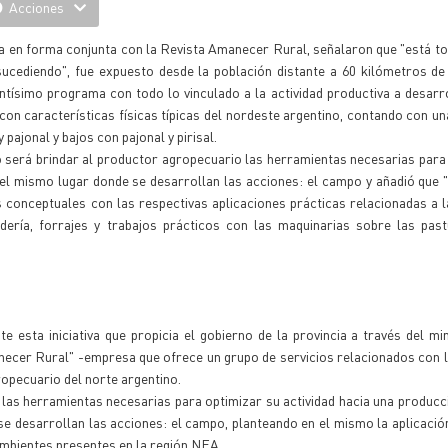
Acciones
ia en forma conjunta con la Revista Amanecer Rural, señalaron que "está t
 sucediendo", fue expuesto desde la población distante a 60 kilómetros de 
tísimo programa con todo lo vinculado a la actividad productiva a desarr
n características físicas típicas del nordeste argentino, contando con un
pajonal y bajos con pajonal y pirisal.
vo será brindar al productor agropecuario las herramientas necesarias para
el mismo lugar donde se desarrollan las acciones: el campo y añadió que 
 conceptuales con las respectivas aplicaciones prácticas relacionadas a 
adería, forrajes y trabajos prácticos con las maquinarias sobre las pas
 esta iniciativa que propicia el gobierno de la provincia a través del min
ecer Rural" -empresa que ofrece un grupo de servicios relacionados con l
opecuario del norte argentino.
o las herramientas necesarias para optimizar su actividad hacia una produc
se desarrollan las acciones: el campo, planteando en el mismo la aplicación
 ambientes presentes en la región NEA.