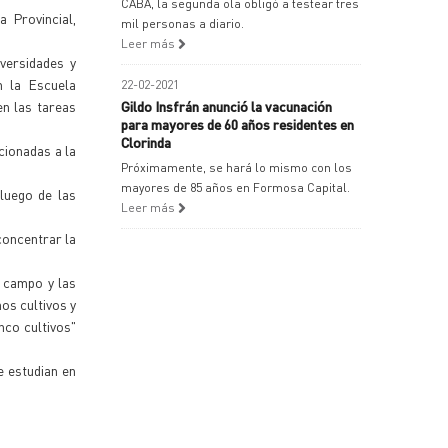
CABA, la segunda ola obligó a testear tres
 Provincial,
mil personas a diario.
Leer más
iversidades y
n la Escuela
22-02-2021
en las tareas
Gildo Insfrán anunció la vacunación
para mayores de 60 años residentes en
Clorinda
cionadas a la
Próximamente, se hará lo mismo con los
mayores de 85 años en Formosa Capital.
luego de las
Leer más
oncentrar la
l campo y las
os cultivos y
nco cultivos"
 estudian en