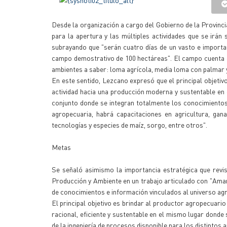
Desde la organización a cargo del Gobierno de la Provinc
para la apertura y las múltiples actividades que se irán
subrayando que "serán cuatro días de un vasto e importan
campo demostrativo de 100 hectáreas". El campo cuenta co
ambientes a saber: loma agrícola, media loma con palmar y 
En este sentido, Lezcano expresó que el principal objeti
actividad hacia una producción moderna y sustentable en 
conjunto donde se integran totalmente los conocimientos
agropecuaria, habrá capacitaciones en agricultura, gan
tecnologías y especies de maíz, sorgo, entre otros".
Metas
Se señaló asimismo la importancia estratégica que reviste
Producción y Ambiente en un trabajo articulado con "Aman
de conocimientos e información vinculados al universo agr
El principal objetivo es brindar al productor agropecuari
racional, eficiente y sustentable en el mismo lugar donde 
de la ingeniería de procesos disponible para los distintos