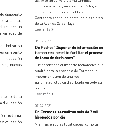
activó el atractivo sistema lumínico
"Formosa Brilla", en su edición 2024, el
cual se extiende desde el Paseo
odo dispuesto
Costanero capitalino hasta las plazoletas
esta capital,
de la Avenida 25 de Mayo.
ollarse en un
Leer más
a variedad de
04-12-2024
 optimizar su
De Pedro: "Disponer de información en
"es un evento
tiempo real permite facilitar el proceso
de toma de decisiones"
la producción
turas, nuevas
Fue ponderado el impacto tecnológico que
tendrá para la provincia de Formosa la
implementación de una red
agrometeorológica distribuida en todo su
territorio.
Leer más
isterio de la
a divulgación
07-04-2021
En Formosa se realizan más de 7 mil
ción moderna,
hisopados por día
 y validación
Mientras en otras localidades, como la