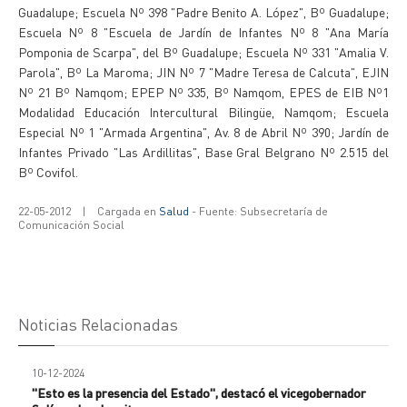
Guadalupe; Escuela Nº 398 "Padre Benito A. López", Bº Guadalupe;
Escuela Nº 8 "Escuela de Jardín de Infantes Nº 8 "Ana María
Pomponia de Scarpa", del Bº Guadalupe; Escuela Nº 331 "Amalia V.
Parola", Bº La Maroma; JIN Nº 7 "Madre Teresa de Calcuta", EJIN
Nº 21 Bº Namqom; EPEP Nº 335, Bº Namqom, EPES de EIB Nº1
Modalidad Educación Intercultural Bilingüe, Namqom; Escuela
Especial Nº 1 "Armada Argentina", Av. 8 de Abril Nº 390; Jardín de
Infantes Privado "Las Ardillitas", Base Gral Belgrano Nº 2.515 del
Bº Covifol.
22-05-2012
|
Cargada en
Salud
- Fuente: Subsecretaría de
Comunicación Social
Noticias Relacionadas
10-12-2024
"Esto es la presencia del Estado", destacó el vicegobernador