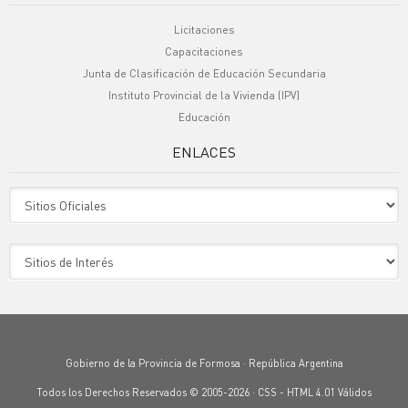
Licitaciones
Capacitaciones
Junta de Clasificación de Educación Secundaria
Instituto Provincial de la Vivienda (IPV)
Educación
ENLACES
Sitio Oficiales
Sitio de Interes
Gobierno de la Provincia de Formosa · República Argentina
Todos los Derechos Reservados © 2005-2026 ·
CSS
-
HTML 4.01
Válidos