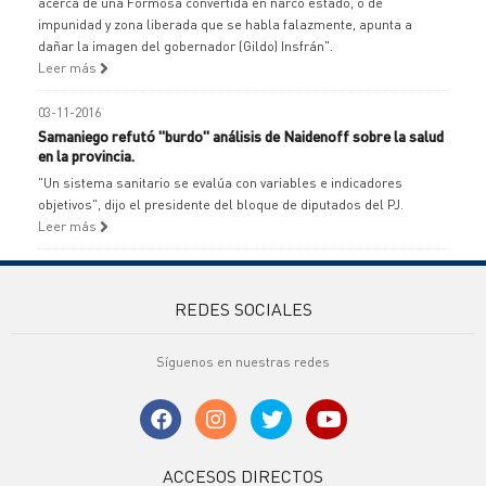
acerca de una Formosa convertida en narco estado, o de
impunidad y zona liberada que se habla falazmente, apunta a
dañar la imagen del gobernador (Gildo) Insfrán".
Leer más
03-11-2016
Samaniego refutó "burdo" análisis de Naidenoff sobre la salud
en la provincia.
"Un sistema sanitario se evalúa con variables e indicadores
objetivos", dijo el presidente del bloque de diputados del PJ.
Leer más
REDES SOCIALES
Síguenos en nuestras redes
ACCESOS DIRECTOS