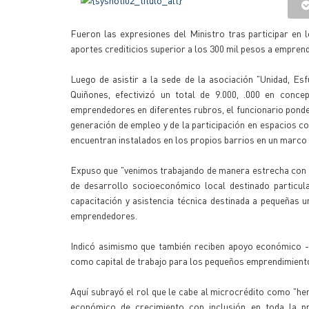
Fueron las expresiones del Ministro tras participar en 
aportes crediticios superior a los 300 mil pesos a emprend
Luego de asistir a la sede de la asociación "Unidad, Esf
Quiñones, efectivizó un total de 9.000, .000 en conce
emprendedores en diferentes rubros, el funcionario ponde
generación de empleo y de la participación en espacios c
encuentran instalados en los propios barrios en un marco d
Expuso que "venimos trabajando de manera estrecha con el
de desarrollo socioeconómico local destinado particul
capacitación y asistencia técnica destinada a pequeñas 
emprendedores.
Indicó asimismo que también reciben apoyo económico - 
como capital de trabajo para los pequeños emprendimient
Aquí subrayó el rol que le cabe al microcrédito como "he
económico de crecimiento con inclusión en toda la pr