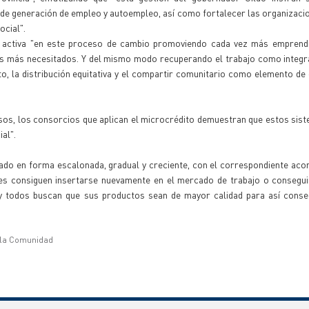
de generación de empleo y autoempleo, así como fortalecer las organizaci
ocial".
ión activa "en este proceso de cambio promoviendo cada vez más emprend
os más necesitados. Y del mismo modo recuperando el trabajo como integr
to, la distribución equitativa y el compartir comunitario como elemento de
sos, los consorcios que aplican el microcrédito demuestran que estos sis
al".
gado en forma escalonada, gradual y creciente, con el correspondiente a
es consiguen insertarse nuevamente en el mercado de trabajo o consegui
y todos buscan que sus productos sean de mayor calidad para así conse
e la Comunidad