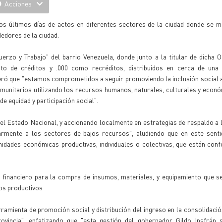
Acciones
los últimos días de actos en diferentes sectores de la ciudad donde se m
edores de la ciudad.
uerzo y Trabajo" del barrio Venezuela, donde junto a la titular de dicha
pto de créditos y .000 como recréditos, distribuidos en cerca de una 
ró que "estamos comprometidos a seguir promoviendo la inclusión social a
omunitarios utilizando los recursos humanos, naturales, culturales y econ
e equidad y participación social".
 Estado Nacional, y accionando localmente en estrategias de respaldo a la
armente a los sectores de bajos recursos", aludiendo que en este senti
unidades económicas productivas, individuales o colectivas, que están co
financiero para la compra de insumos, materiales, y equipamiento que se
os productivos
rramienta de promoción social y distribución del ingreso en la consolidaci
ovincia", enfatizando que "esta gestión del gobernador Gildo Insfrán 