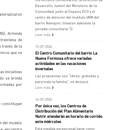
Desarrollo Juvenil del Ministerio de la
Comunidad, junto al Espacio ECO y el
aterializaron
centro de atención del Instituto IAPA del
barrio Namqom, llevaron adelante la
jornada comunitaria "D
 ONG, Arminda
Leer más
treintena de
 través de la
15-07-2026
ómicos que se
El Centro Comunitario del barrio La
Nueva Formosa ofrece variadas
actividades en las vacaciones
invernales
s iniciativas
Las propuestas son "libres, gratuitas y
do se brinda
para toda la familia", se destacó.
nformadas por
Leer más
14-07-2026
 constituyan
Por única vez, los Centros de
Distribución del Plan Alimentario
Nutrir atenderán en horario de corrido
este miércoles
ón del modelo
se encuentra
Esta medida excepcional tiene como