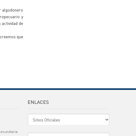
or algodonero
ropecuario y
 actividad de
e creemos que
ENLACES
Sitio Oficiales
Secundaria
Sitio de Interes