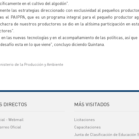
íficamente en el cultivo del algodón".
mente las estrategias direccionado con exclusividad al pequeños product
es el PAIPPA, que es un programa integral para el pequeño productor ag
chacra de nuestros productores se dio en la altísima participación en esta
ctores".
n las nuevas tecnologías y en el acompañamiento de las políticas, así qu
 desafío esta en lo que viene", concluyo diciendo Quintana.
inisterio de la Producción y Ambiente
S DIRECTOS
MÁS VISITADOS
cial - Webmail
Licitaciones
orreo Oficial
Capacitaciones
Junta de Clasificación de Educación 