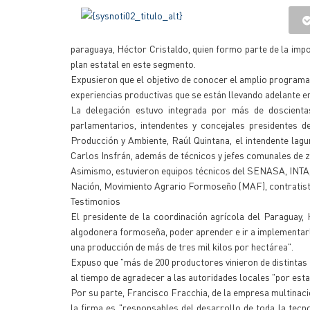
paraguaya, Héctor Cristaldo, quien formo parte de la imp
plan estatal en este segmento.
Expusieron que el objetivo de conocer el amplio programa
experiencias productivas que se están llevando adelante en
La delegación estuvo integrada por más de doscienta
parlamentarios, intendentes y concejales presidentes d
Producción y Ambiente, Raúl Quintana, el intendente lagu
Carlos Insfrán, además de técnicos y jefes comunales de 
Asimismo, estuvieron equipos técnicos del SENASA, INTA, 
Nación, Movimiento Agrario Formoseño (MAF), contratista
Testimonios
El presidente de la coordinación agrícola del Paraguay, 
algodonera formoseña, poder aprender e ir a implementarl
una producción de más de tres mil kilos por hectárea".
Expuso que "más de 200 productores vinieron de distintas
al tiempo de agradecer a las autoridades locales "por esta
Por su parte, Francisco Fracchia, de la empresa multinac
la firma es "responsables del desarrollo de toda la tecn