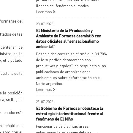
llegada del fenómeno climático.
Leer más
nformarse del
28-07-2026
El Ministerio de la Producción y
ltados de las
Ambiente de Formosa desmintió con
datos oficiales al "sensacionalismo
ambiental"
 centenar de
nistro de la
Desde dicha cartera se afirmó que "el 70%
, el diputado
de la superficie desmontada son
productivas y legales", en respuesta a las
publicaciones de organizaciones
cultura de la
ambientales sobre deforestación en el
Norte argentino.
Leer más
e la posición
a, se llega a
23-07-2026
El Gobierno de Formosa robustece la
y senadores",
estrategia interinstitucional frente al
fenómeno de El Niño
y, señaló que
Funcionarios de distintas áreas
o solo con el
gubernamentales siguen delineando