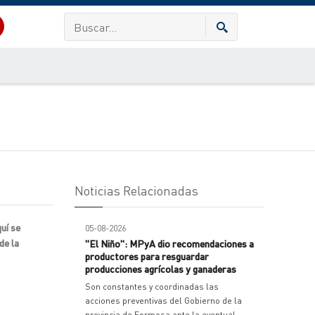
Noticias Relacionadas
uí se
05-08-2026
de la
"El Niño": MPyA dio recomendaciones a
productores para resguardar
producciones agrícolas y ganaderas
Son constantes y coordinadas las
acciones preventivas del Gobierno de la
provincia de Formosa ante la eventual