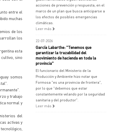
acciones de prevención y respuesta, en el
marco de un plan que busca anticiparse a
unto entre el
los efectos de posibles emergencias
cibido muchas
climáticas.
Leer más
remios de los
sarrollan los
22-07-2026
García Labarthe: "Tenemos que
rgentina esta
garantizar la trazabilidad del
cultivo, sino
movimiento de hacienda en toda la
provincia"
El funcionario del Ministerio de la
raguay somos
Producción y Ambiente hizo notar que
Formosa "es una provincia de frontera",
tal".
por lo que "debemos que estar
ermanente".
constantemente velando por la seguridad
rzo y trabajo
sanitaria y del productor".
tica normal y
Leer más
isterios del
cas activas y
 tecnológico,