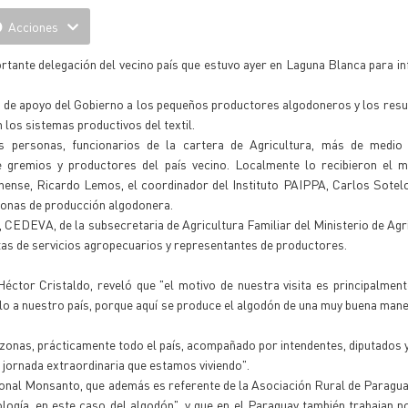
Acciones
ortante delegación del vecino país que estuvo ayer en Laguna Blanca para i
 de apoyo del Gobierno a los pequeños productores algodoneros y los resu
 los sistemas productivos del textil.
s personas, funcionarios de la cartera de Agricultura, más de medio
e gremios y productores del país vecino. Localmente lo recibieron el mi
nense, Ricardo Lemos, el coordinador del Instituto PAIPPA, Carlos Sotelo
zonas de producción algodonera.
CEDEVA, de la subsecretaria de Agricultura Familiar del Ministerio de Agri
s de servicios agropecuarios y representantes de productores.
Héctor Cristaldo, reveló que "el motivo de nuestra visita es principalment
o a nuestro país, porque aquí se produce el algodón de una muy buena maner
 zonas, prácticamente todo el país, acompañado por intendentes, diputados 
 jornada extraordinaria que estamos viviendo".
ional Monsanto, que además es referente de la Asociación Rural de Paragua
ología, en este caso del algodón", y que en el Paraguay también trabajan n