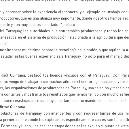
 y aprender sobre la experiencia algodonera, y el ejemplo del trabajo conj
 productores, que es una alianza muy importante, donde nosotros hemos re
mente y con muy buenos resultados", señaló.
del Paraguay, las autoridades que son también productores y todos los g
resados en el sistema de producción relacionada a la agricultura que de
ico".
os interesa muchísimo probar la tecnología del algodón, y que aquí en la A
ladar estas buenas experiencias a Paraguay, no solo para el manejo del 
, Raúl Quintana, destacó los buenos vínculos con el Paraguay. "Con Pa
o, yo vengo de trabajar hace muchos años en el sector agropecuario y fores
s, las organizaciones de productores de Paraguay, una relación y trabajo p
a contarles y mostrarle los resultados que hemos tenido con mucho esfue
son poco resistidas pero que hoy se están transformando en una buena prác
afirmó Quintana.
roductores de Paraguay con intendentes y con representantes de los min
a primera parte donde les explicamos específicamente cuales son las políti
Formosa, y luego, una segunda etapa donde se les expuso el punto de vista