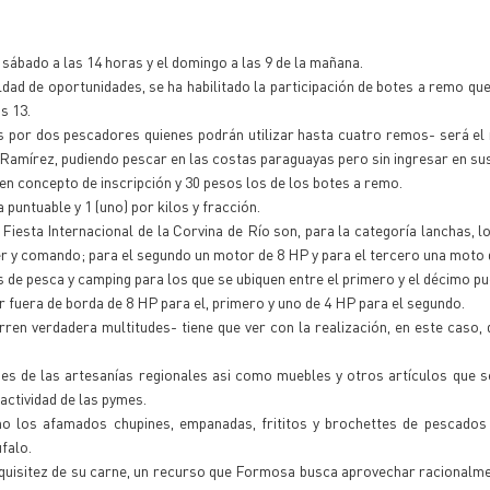
 sábado a las 14 horas y el domingo a las 9 de la mañana.
dad de oportunidades, se ha habilitado la participación de botes a remo que
s 13.
 por dos pescadores quienes podrán utilizar hasta cuatro remos- será el
o Ramírez, pudiendo pescar en las costas paraguayas pero sin ingresar en su
n concepto de inscripción y 30 pesos los de los botes a remo.
 puntuable y 1 (uno) por kilos y fracción.
iesta Internacional de la Corvina de Río son, para la categoría lanchas, lo
er y comando; para el segundo un motor de 8 HP y para el tercero una moto 
 de pesca y camping para los que se ubiquen entre el primero y el décimo pu
 fuera de borda de 8 HP para el, primero y uno de 4 HP para el segundo.
rren verdadera multitudes- tiene que ver con la realización, en este caso, 
ades de las artesanías regionales asi como muebles y otros artículos que s
ctividad de las pymes.
o los afamados chupines, empanadas, frititos y brochettes de pescados 
falo.
exquisitez de su carne, un recurso que Formosa busca aprovechar racional