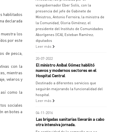
vicegobernador Eber Solís, con la
presencia del jefe de Gabinete de
s habilitados
Ministros, Antonio Ferreira; la ministra de
ina declarada
la Comunidad, Gloria Giménez; el
presidente del Instituto de Comunidades
a muestra los
Aborígenes (ICA), Esteban Ramírez;
ídos por este
diputados
Leer más
os de pesca,
20-07-2022
El ministro Aníbal Gómez habilitó
tivas con la
nuevos y modernos sectores en el
tes, mientras
Hospital Central
je, veleros y
Destinado a diferentes servicios que
seguirán mejorando la funcionalidad del
a así como la
hospital.
Leer más
atos sociales
én en botes a
04-11-2016
Las brigadas sanitarias llevarán a cabo
otra intensiva jornada.
En continuidad de la campaña que se