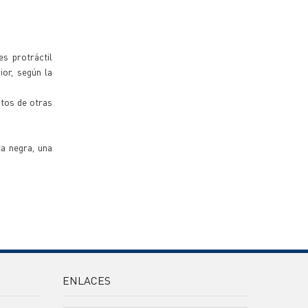
es protráctil
ior, según la
itos de otras
a negra, una
ENLACES