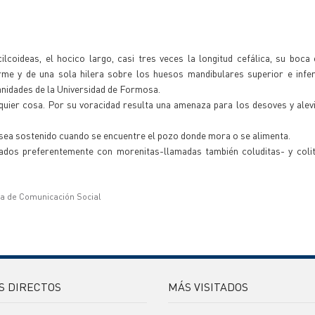
coideas, el hocico largo, casi tres veces la longitud cefálica, su boca 
orme y de una sola hilera sobre los huesos mandibulares superior e infer
anidades de la Universidad de Formosa.
quier cosa. Por su voracidad resulta una amenaza para los desoves y alev
sea sostenido cuando se encuentre el pozo donde mora o se alimenta.
ados preferentemente con morenitas-llamadas también coluditas- y colit
ía de Comunicación Social
S DIRECTOS
MÁS VISITADOS