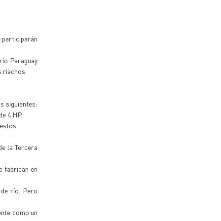
 participarán
 río Paraguay
s riachos.
s siguientes:
de 4 HP.
estos.
de la Tercera
e fabrican en
de río. Pero
mente como un