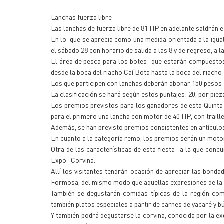
Lanchas fuerza libre
Las lanchas de fuerza libre de 81 HP en adelante saldrán e
En lo que se aprecia como una medida orientada a la igual
el sábado 28 con horario de salida a las 8 y de regreso, a la
El área de pesca para los botes -que estarán compuestos
desde la boca del riacho Caí Bota hasta la boca del riach
Los que participen con lanchas deberán abonar 150 pesos e
La clasificación se hará según estos puntajes: 20, por pieza
Los premios previstos para los ganadores de esta Quinta F
para el primero una lancha con motor de 40 HP, con traill
Además, se han previsto premios consistentes en artículos
En cuanto a la categoría remo, los premios serán un motor
Otra de las características de esta fiesta- a la que concu
Expo- Corvina.
Allí los visitantes tendrán ocasión de apreciar las bond
Formosa, del mismo modo que aquellas expresiones de la a
También se degustarán comidas típicas de la región com
también platos especiales a partir de carnes de yacaré y bú
Y también podrá degustarse la corvina, conocida por la 