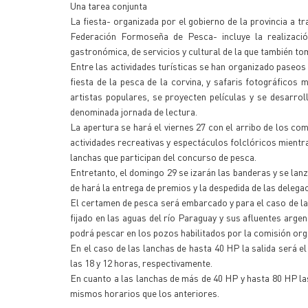
Una tarea conjunta
La fiesta- organizada por el gobierno de la provincia a tr
Federación Formoseña de Pesca- incluye la realizaci
gastronómica, de servicios y cultural de la que también 
Entre las actividades turísticas se han organizado paseos 
fiesta de la pesca de la corvina, y safaris fotográficos
artistas populares, se proyecten películas y se desarro
denominada jornada de lectura.
La apertura se hará el viernes 27 con el arribo de los com
actividades recreativas y espectáculos folclóricos mientr
lanchas que participan del concurso de pesca.
Entretanto, el domingo 29 se izarán las banderas y se la
de hará la entrega de premios y la despedida de las delega
El certamen de pesca será embarcado y para el caso de las 
fijado en las aguas del río Paraguay y sus afluentes arge
podrá pescar en los pozos habilitados por la comisión or
En el caso de las lanchas de hasta 40 HP la salida será el
las 18 y 12 horas, respectivamente.
En cuanto a las lanchas de más de 40 HP y hasta 80 HP la
mismos horarios que los anteriores.