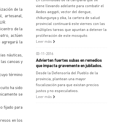
viene llevando adelante para combatir el
ización de la
Aedes aegypti, vector del dengue,
, artesanal,
chikungunya y zika, la cartera de salud
SUR.
provincial continuará este viernes con las
icentro de la
múltiples tareas que apuntan a detener la
eatro, actúen
proliferación de este mosquito.
e agregará la
Leer más
03-11-2016
ias náuticas,
Advierten fuertes subas en remedios
 las canoas y
que impacta gravemente en jubilados.
Desde la Defensoría del Pueblo de la
 cuyo término
provincia, plantean una mayor
fiscalización para que existan precios
cuito ha sido
justos y no especulativos.
Unicamente se
Leer más
o fijado para
gresos en los