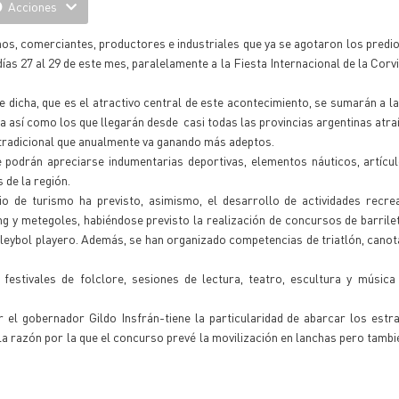
Acciones
nos, comerciantes, productores e industriales que ya se agotaron los predio
días 27 al 29 de este mes, paralelamente a la Fiesta Internacional de la Corv
 dicha, que es el atractivo central de este acontecimiento, se sumarán a l
ia así como los que llegarán desde casi todas las provincias argentinas atra
tradicional que anualmente va ganando más adeptos.
podrán apreciarse indumentarias deportivas, elementos náuticos, artícul
 de la región.
o de turismo ha previsto, asimismo, el desarrollo de actividades recrea
ong y metegoles, habiéndose previsto la realización de concursos de barrile
leybol playero. Además, se han organizado competencias de triatlón, canota
 festivales de folclore, sesiones de lectura, teatro, escultura y músic
 el gobernador Gildo Insfrán-tiene la particularidad de abarcar los estr
la razón por la que el concurso prevé la movilización en lanchas pero tambi