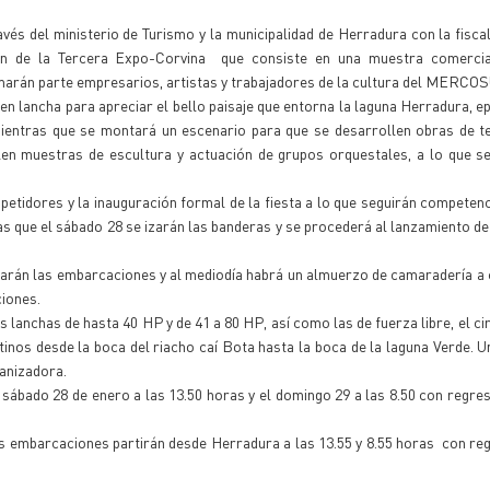
avés del ministerio de Turismo y la municipalidad de Herradura con la fiscal
ón de la Tercera Expo-Corvina que consiste en una muestra comercial
tomarán parte empresarios, artistas y trabajadores de la cultura del MERCO
en lancha para apreciar el bello paisaje que entorna la laguna Herradura, ep
 mientras que se montará un escenario para que se desarrollen obras de t
llen muestras de escultura y actuación de grupos orquestales, a lo que s
petidores y la inauguración formal de la fiesta a lo que seguirán competenc
as que el sábado 28 se izarán las banderas y se procederá al lanzamiento de
nzarán las embarcaciones y al mediodía habrá un almuerzo de camaradería a
ciones.
lanchas de hasta 40 HP y de 41 a 80 HP, así como las de fuerza libre, el cir
ntinos desde la boca del riacho caí Bota hasta la boca de la laguna Verde. 
ganizadora.
 sábado 28 de enero a las 13.50 horas y el domingo 29 a las 8.50 con regres
s embarcaciones partirán desde Herradura a las 13.55 y 8.55 horas con re