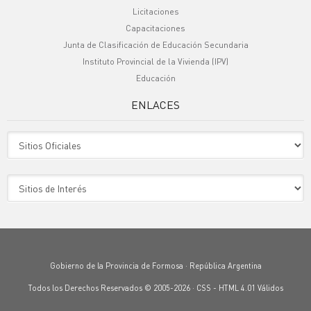
Licitaciones
Capacitaciones
Junta de Clasificación de Educación Secundaria
Instituto Provincial de la Vivienda (IPV)
Educación
ENLACES
Sitio Oficiales
Sitio de Interes
Gobierno de la Provincia de Formosa · República Argentina
Todos los Derechos Reservados © 2005-2026 ·
CSS
-
HTML 4.01
Válidos