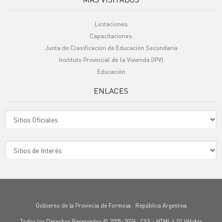
Licitaciones
Capacitaciones
Junta de Clasificación de Educación Secundaria
Instituto Provincial de la Vivienda (IPV)
Educación
ENLACES
Sitio Oficiales
Sitio de Interes
Gobierno de la Provincia de Formosa · República Argentina
Todos los Derechos Reservados © 2005-2026 ·
CSS
-
HTML 4.01
Válidos