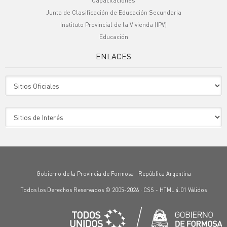
Capacitaciones
Junta de Clasificación de Educación Secundaria
Instituto Provincial de la Vivienda (IPV)
Educación
ENLACES
Sitio Oficiales
Sitio de Interes
Gobierno de la Provincia de Formosa · República Argentina
Todos los Derechos Reservados © 2005-2026 ·
CSS
-
HTML 4.01
Válidos