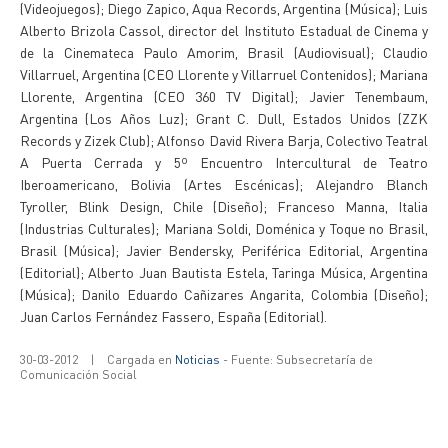
(Videojuegos); Diego Zapico, Aqua Records, Argentina (Música); Luis
Alberto Brizola Cassol, director del Instituto Estadual de Cinema y
de la Cinemateca Paulo Amorim, Brasil (Audiovisual); Claudio
Villarruel, Argentina (CEO Llorente y Villarruel Contenidos); Mariana
Llorente, Argentina (CEO 360 TV Digital); Javier Tenembaum,
Argentina (Los Años Luz); Grant C. Dull, Estados Unidos (ZZK
Records y Zizek Club); Alfonso David Rivera Barja, Colectivo Teatral
A Puerta Cerrada y 5º Encuentro Intercultural de Teatro
Iberoamericano, Bolivia (Artes Escénicas); Alejandro Blanch
Tyroller, Blink Design, Chile (Diseño); Franceso Manna, Italia
(Industrias Culturales); Mariana Soldi, Doménica y Toque no Brasil,
Brasil (Música); Javier Bendersky, Periférica Editorial, Argentina
(Editorial); Alberto Juan Bautista Estela, Taringa Música, Argentina
(Música); Danilo Eduardo Cañizares Angarita, Colombia (Diseño);
Juan Carlos Fernández Fassero, España (Editorial).
30-03-2012
|
Cargada en
Noticias
- Fuente: Subsecretaría de
Comunicación Social