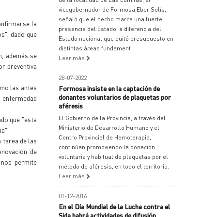
vicegobernador de Formosa,Eber Solís,
señaló que el hecho marca una fuerte
onfirmarse la
presencia del Estado, a diferencia del
os", dado que
Estado nacional que quitó presupuesto en
distintas áreas fundament
en, además se
Leer más
or preventiva
28-07-2022
omo las antes
Formosa insiste en la captación de
donantes voluntarios de plaquetas por
la enfermedad
aféresis
El Gobierno de la Provincia, a través del
ado que "esta
Ministerio de Desarrollo Humano y el
a".
Centro Provincial de Hemoterapia,
 tarea de las
continúan promoviendo la donación
enovación de
voluntaria y habitual de plaquetas por el
 nos permite
método de aféresis, en todo el territorio.
Leer más
01-12-2016
En el Día Mundial de la Lucha contra el
Sida habrá actividades de difusión