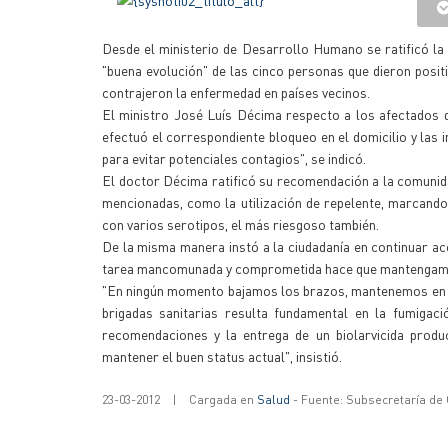
Desde el ministerio de Desarrollo Humano se ratificó la 
"buena evolución" de las cinco personas que dieron posit
contrajeron la enfermedad en países vecinos.
El ministro José Luís Décima respecto a los afectados 
efectuó el correspondiente bloqueo en el domicilio y las 
para evitar potenciales contagios", se indicó.
El doctor Décima ratificó su recomendación a la comunida
mencionadas, como la utilización de repelente, marcando
con varios serotipos, el más riesgoso también.
De la misma manera instó a la ciudadanía en continuar ac
tarea mancomunada y comprometida hace que mantengamos u
"En ningún momento bajamos los brazos, mantenemos en ple
brigadas sanitarias resulta fundamental en la fumigaci
recomendaciones y la entrega de un biolarvicida produ
mantener el buen status actual", insistió.
23-03-2012
|
Cargada en
Salud
- Fuente: Subsecretaría de