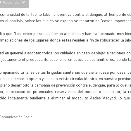
Acciones
continuidad de la fuerte labor preventiva contra el dengue, al tiempo de c
ivo al análisis, sobre las cuales se expuso se trataron de "casos importad
dijo que "Las cinco personas fueron atendidas y han evolucionado muy bi
inmediaciones de los lugares donde estas residen a fin de robustecer la lab
d en general a adoptar todos los cuidados en caso de viajar a naciones c
 justamente el preocupante escenario en estos países limítrofes, donde 
ompañando la tarea de las brigadas sanitarias que visitan casa por casa, d
n escenario óptimo ya que no existe circulación viral en nuestra provinci
no desarrollo la campaña de prevención contra el dengue, para lo cual la
ón, eliminación de potenciales reservorios del mosquito trasmisor, la r
cido localmente tendiente a eliminar al mosquito Aedes Aegypti, lo que
 Comunicación Social