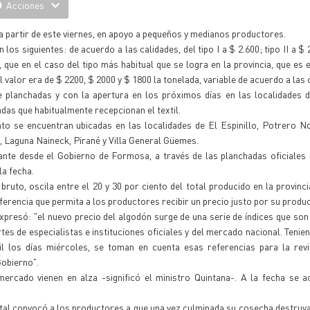
Acciones
 a partir de este viernes, en apoyo a pequeños y medianos productores.
os siguientes: de acuerdo a las calidades, del tipo I a $ 2.600; tipo II a $ 
 que en el caso del tipo más habitual que se logra en la provincia, que es e
valor era de $ 2200, $ 2000 y $ 1800 la tonelada, variable de acuerdo a las 
 planchadas y con la apertura en los próximos días en las localidades d
adas que habitualmente recepcionan el textil.
o se encuentran ubicadas en las localidades de El Espinillo, Potrero No
, Laguna Naineck, Pirané y Villa General Güemes.
lante desde el Gobierno de Formosa, a través de las planchadas oficiales
la fecha.
ruto, oscila entre el 20 y 30 por ciento del total producido en la provinci
eferencia que permita a los productores recibir un precio justo por su produ
expresó: "el nuevo precio del algodón surge de una serie de índices que so
es de especialistas e instituciones oficiales y del mercado nacional. Tenie
l los días miércoles, se toman en cuenta esas referencias para la revi
Gobierno".
mercado vienen en alza -significó el ministro Quintana-. A la fecha se 
ental convocó a los productores a que una vez culminada su cosecha destruya