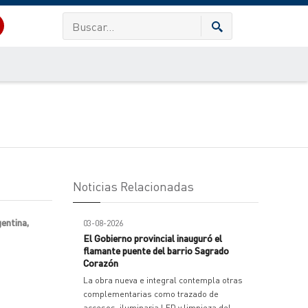
Noticias Relacionadas
entina,
03-08-2026
El Gobierno provincial inauguró el
flamante puente del barrio Sagrado
Corazón
La obra nueva e integral contempla otras
complementarias como trazado de
accesos, iluminaria LED y limpieza del