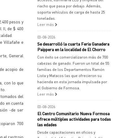
riacho que pasa por debajo. Además,
soporta vehículos de carga de hasta 25
toneladas.
2.400 pesos y
Leer más
l II, de $ 400
calidad.
03-08-2026
e Villafañe e
Se desarrolló la cuarta Feria Ganadera
Paippera en la localidad de El Chorro
rte, General
Con éxito se comercializaron más de 700
cabezas de ganado. Fueron un total de 55
 de acopio de
familias de los Departamentos Ramón
Lista y Matacos las que ofrecieron su
hacienda en esta jornada impulsada por
a, con lo que
el Gobierno de Formosa.
cto.
Leer más
n tomados del
ndo en cuenta
03-08-2026
sión -de ser
El Centro Comunitario Nueva Formosa
ofrece múltiples actividades para todas
acopiaron 700
las edades
Desde capacitaciones en oficios y
n el rastrojo