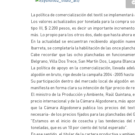
La política de comercialización del textil se implementará
Los valores actualizados por tonelada para la compra son l
tipo III, $ 2.200 pesos, es decir un importante incremento,
más. Lo propio para los otros dos, dado que hasta ahora el 
En la actualidad se encuentran recibiendo algodón nueve
Ibarreta, se completaría la habilitación de las once planch
Cabe recordar que las ocho planchadas en funcionamient
Belgrano, Villa Dos Trece, San Martín Dos, Laguna Blanca
La política de apoyo en la comercialización, llevada ade
algodón en bruto, rige desde la campaña 2004 -2005 hasta 
Su participación dentro del mercado local de algodón en b
manifiesta en forma clara su intención de fijar precio de r
El ministro de la Producción y Ambiente, Raúl Quintana, 
precio internacional y de la Cámara Algodonera, más aport
que la Cámara Algodonera publica los precios del texti
necesaria- de los precios fijados para las planchadas del 
"Estamos en el inicio de cosecha y las tendencias del 
toneladas, que es un 10 por ciento del total esperado".
En ese sentido, el titular de la cartera productiva y ambi