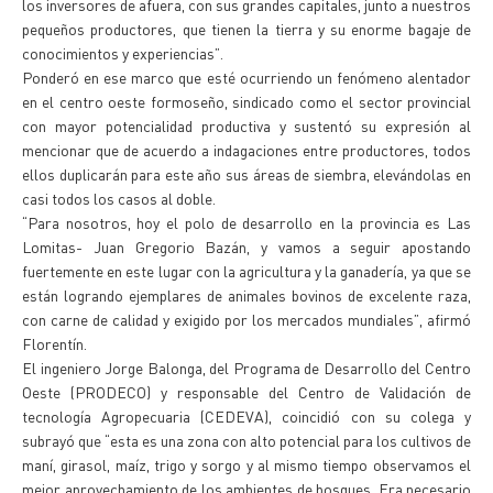
los inversores de afuera, con sus grandes capitales, junto a nuestros
pequeños productores, que tienen la tierra y su enorme bagaje de
conocimientos y experiencias”.
Ponderó en ese marco que esté ocurriendo un fenómeno alentador
en el centro oeste formoseño, sindicado como el sector provincial
con mayor potencialidad productiva y sustentó su expresión al
mencionar que de acuerdo a indagaciones entre productores, todos
ellos duplicarán para este año sus áreas de siembra, elevándolas en
casi todos los casos al doble.
“Para nosotros, hoy el polo de desarrollo en la provincia es Las
Lomitas- Juan Gregorio Bazán, y vamos a seguir apostando
fuertemente en este lugar con la agricultura y la ganadería, ya que se
están logrando ejemplares de animales bovinos de excelente raza,
con carne de calidad y exigido por los mercados mundiales”, afirmó
Florentín.
El ingeniero Jorge Balonga, del Programa de Desarrollo del Centro
Oeste (PRODECO) y responsable del Centro de Validación de
tecnología Agropecuaria (CEDEVA), coincidió con su colega y
subrayó que “esta es una zona con alto potencial para los cultivos de
maní, girasol, maíz, trigo y sorgo y al mismo tiempo observamos el
mejor aprovechamiento de los ambientes de bosques. Era necesario