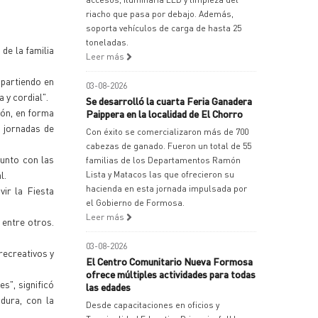
riacho que pasa por debajo. Además,
soporta vehículos de carga de hasta 25
toneladas.
de la familia
Leer más
mpartiendo en
03-08-2026
 y cordial".
Se desarrolló la cuarta Feria Ganadera
ión, en forma
Paippera en la localidad de El Chorro
 jornadas de
Con éxito se comercializaron más de 700
cabezas de ganado. Fueron un total de 55
junto con las
familias de los Departamentos Ramón
l.
Lista y Matacos las que ofrecieron su
hacienda en esta jornada impulsada por
ir la Fiesta
el Gobierno de Formosa.
Leer más
 entre otros.
03-08-2026
recreativos y
El Centro Comunitario Nueva Formosa
ofrece múltiples actividades para todas
s", significó
las edades
dura, con la
Desde capacitaciones en oficios y