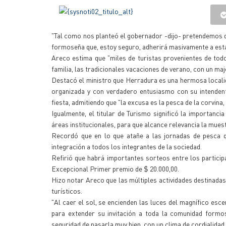
"Tal como nos planteó el gobernador -dijo- pretendemos q
formoseña que, estoy seguro, adherirá masivamente a esta 
Areco estima que "miles de turistas provenientes de tod
familia, las tradicionales vacaciones de verano, con un maj
Destacó el ministro que Herradura es una hermosa localida
organizada y con verdadero entusiasmo con su intendent
fiesta, admitiendo que "la excusa es la pesca de la corvina, 
Igualmente, el titular de Turismo significó la importanci
áreas institucionales, para que alcance relevancia la muest
Recordó que en lo que atañe a las jornadas de pesca qu
integración a todos los integrantes de la sociedad.
Refirió que habrá importantes sorteos entre los particip
Excepcional Primer premio de $ 20.000,00.
Hizo notar Areco que las múltiples actividades destinadas 
turísticos.
"Al caer el sol, se encienden las luces del magnífico esce
para extender su invitación a toda la comunidad form
seguridad de pasarla muy bien, con un clima de cordialidad