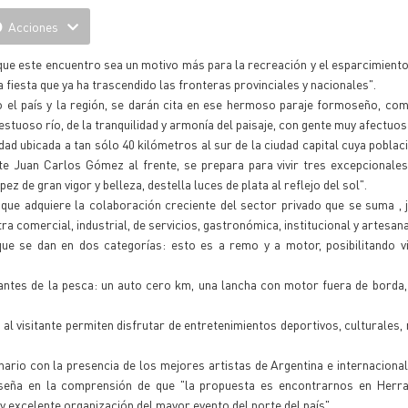
Acciones
ue este encuentro sea un motivo más para la recreación y el esparcimiento 
fiesta que ya ha trascendido las fronteras provinciales y nacionales".
o el país y la región, se darán cita en ese hermoso paraje formoseño, co
estuoso río, de la tranquilidad y armonía del paisaje, con gente muy afectuosa
d ubicada a tan sólo 40 kilómetros al sur de la ciudad capital cuya poblac
e Juan Carlos Gómez al frente, se prepara para vivir tres excepcionales
pez de gran vigor y belleza, destella luces de plata al reflejo del sol".
a que adquiere la colaboración creciente del sector privado que se suma , 
ra comercial, industrial, de servicios, gastronómica, institucional y artesana
e se dan en dos categorías: esto es a remo y a motor, posibilitando viv
antes de la pesca: un auto cero km, una lancha con motor fuera de borda,
al visitante permiten disfrutar de entretenimientos deportivos, culturales, 
nario con la presencia de los mejores artistas de Argentina e internacionale
oseña en la comprensión de que "la propuesta es encontrarnos en Herra
 y excelente organización del mayor evento del norte del país".