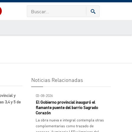
Noticias Relacionadas
vincial y
03-08-2026
as 3,4 y 5 de
El Gobierno provincial inauguró el
flamante puente del barrio Sagrado
Corazón
La obra nueva e integral contempla otras
complementarias como trazado de
accesos, iluminaria LED y limpieza del