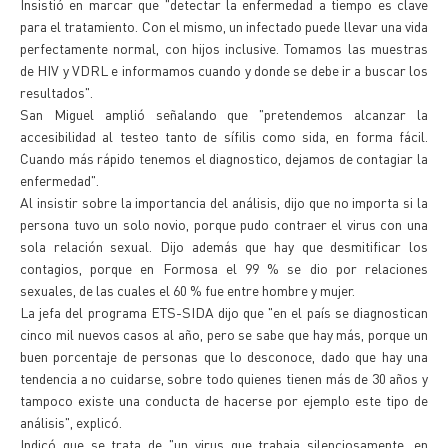
Insistió en marcar que "detectar la enfermedad a tiempo es clave
para el tratamiento. Con el mismo, un infectado puede llevar una vida
perfectamente normal, con hijos inclusive. Tomamos las muestras
de HIV y VDRL e informamos cuando y donde se debe ir a buscar los
resultados".
San Miguel amplió señalando que "pretendemos alcanzar la
accesibilidad al testeo tanto de sífilis como sida, en forma fácil.
Cuando más rápido tenemos el diagnostico, dejamos de contagiar la
enfermedad".
Al insistir sobre la importancia del análisis, dijo que no importa si la
persona tuvo un solo novio, porque pudo contraer el virus con una
sola relación sexual. Dijo además que hay que desmitificar los
contagios, porque en Formosa el 99 % se dio por relaciones
sexuales, de las cuales el 60 % fue entre hombre y mujer.
La jefa del programa ETS-SIDA dijo que "en el país se diagnostican
cinco mil nuevos casos al año, pero se sabe que hay más, porque un
buen porcentaje de personas que lo desconoce, dado que hay una
tendencia a no cuidarse, sobre todo quienes tienen más de 30 años y
tampoco existe una conducta de hacerse por ejemplo este tipo de
análisis", explicó.
Indicó que se trata de "un virus que trabaja silenciosamente, en