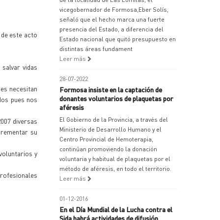
vicegobernador de Formosa,Eber Solís,
señaló que el hecho marca una fuerte
presencia del Estado, a diferencia del
 de este acto
Estado nacional que quitó presupuesto en
distintas áreas fundament
Leer más
 salvar vidas
28-07-2022
nes necesitan
Formosa insiste en la captación de
donantes voluntarios de plaquetas por
odos pues nos
aféresis
El Gobierno de la Provincia, a través del
007 diversas
Ministerio de Desarrollo Humano y el
ncrementar su
Centro Provincial de Hemoterapia,
continúan promoviendo la donación
oluntarios y
voluntaria y habitual de plaquetas por el
método de aféresis, en todo el territorio.
profesionales
Leer más
01-12-2016
En el Día Mundial de la Lucha contra el
Sida habrá actividades de difusión