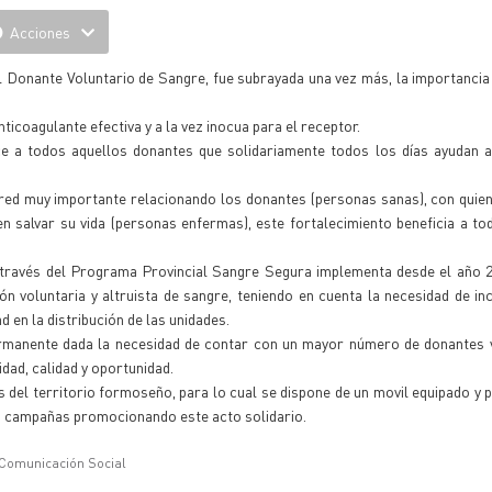
Acciones
 Donante Voluntario de Sangre, fue subrayada una vez más, la importancia
icoagulante efectiva y a la vez inocua para el receptor.
ce a todos aquellos donantes que solidariamente todos los días ayudan a
 red muy importante relacionando los donantes (personas sanas), con quie
ien salvar su vida (personas enfermas), este fortalecimiento beneficia a t
través del Programa Provincial Sangre Segura implementa desde el año 2
ón voluntaria y altruista de sangre, teniendo en cuenta la necesidad de i
d en la distribución de las unidades.
rmanente dada la necesidad de contar con un mayor número de donantes v
dad, calidad y oportunidad.
 del territorio formoseño, para lo cual se dispone de un movil equipado y 
es campañas promocionando este acto solidario.
 Comunicación Social