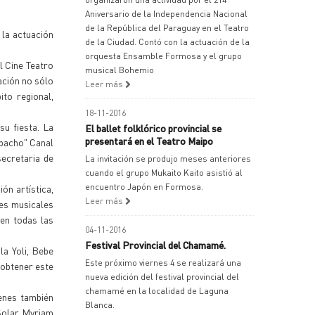
Aniversario de la Independencia Nacional
de la República del Paraguay en el Teatro
la actuación
de la Ciudad. Contó con la actuación de la
orquesta Ensamble Formosa y el grupo
l Cine Teatro
musical Bohemio
ración no sólo
Leer más
ito regional,
18-11-2016
su fiesta. La
El ballet folklórico provincial se
presentará en el Teatro Maipo
apacho" Canal
secretaria de
La invitación se produjo meses anteriores
cuando el grupo Mukaito Kaito asistió al
encuentro Japón en Formosa.
ón artística,
Leer más
nes musicales
 en todas las
04-11-2016
Festival Provincial del Chamamé.
la Yoli, Bebe
Este próximo viernes 4 se realizará una
 obtener este
nueva edición del festival provincial del
chamamé en la localidad de Laguna
ienes también
Blanca.
Solar, Myriam