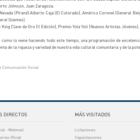
berto Johnson, Juan Zaragoza.
 Nevada (Pirané) Alberto Caja (El Colorado), Américo Coronel (General Belg
neral Güemes).
King Clave de Oro (II Edición), Premio Yola Yoli (Nuevos Artistas Jóvenes)
, como lo viene haciendo todo este tiempo, una programación de excelenci
nta de la riqueza y variedad de nuestra vida cultural comunitaria y de la pot
e Comunicación Social
S DIRECTOS
MÁS VISITADOS
cial - Webmail
Licitaciones
orreo Oficial
Capacitaciones