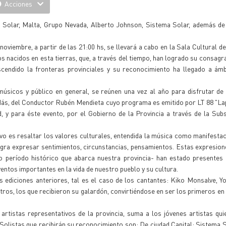
Acciones
 Solar, Malta, Grupo Nevada, Alberto Johnson, Sistema Solar, además de 
viembre, a partir de las 21:00 hs, se llevará a cabo en la Sala Cultural de
cos nacidos en esta tierras, que, a través del tiempo, han logrado su consag
scendido la fronteras provinciales y su reconocimiento ha llegado a ámb
úsicos y público en general, se reúnen una vez al año para disfrutar de 
go Más, del Conductor Rubén Mendieta cuyo programa es emitido por LT 88 "L
, y para éste evento, por el Gobierno de la Provincia a través de la Sub
tivo es resaltar los valores culturales, entendida la música como manifestaci
 logra expresar sentimientos, circunstancias, pensamientos. Estas expresio
to período histórico que abarca nuestra provincia- han estado presentes
ntos importantes en la vida de nuestro pueblo y su cultura.
ediciones anteriores, tal es el caso de los cantantes: Kiko Monsalve, Yo
ros, los que recibieron su galardón, convirtiéndose en ser los primeros en
rtistas representativos de la provincia, suma a los jóvenes artistas qu
 Solistas que recibirán su reconocimiento son: De ciudad Capital: Sistema 