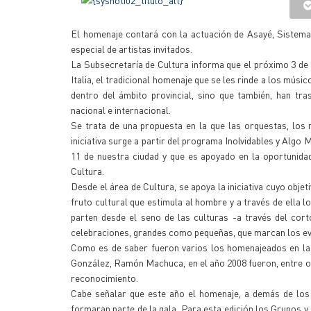
El homenaje contará con la actuación de Asayé, Sistema
especial de artistas invitados.
La Subsecretaría de Cultura informa que el próximo 3 de no
Italia, el tradicional homenaje que se les rinde a los músi
dentro del ámbito provincial, sino que también, han tra
nacional e internacional.
Se trata de una propuesta en la que las orquestas, los m
iniciativa surge a partir del programa Inolvidables y Al
11 de nuestra ciudad y que es apoyado en la oportunidad
Cultura.
Desde el área de Cultura, se apoya la iniciativa cuyo obje
fruto cultural que estimula al hombre y a través de ella
parten desde el seno de las culturas -a través del cor
celebraciones, grandes como pequeñas, que marcan los eve
Como es de saber fueron varios los homenajeados en las 
González, Ramón Machuca, en el año 2008 fueron, entre ot
reconocimiento.
Cabe señalar que este año el homenaje, a demás de los a
formaran parte de la gala. Para esta edición los Grupos y