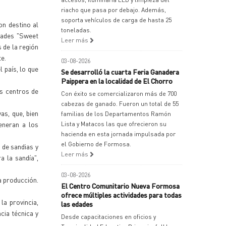
riacho que pasa por debajo. Además,
soporta vehículos de carga de hasta 25
on destino al
toneladas.
dades "Sweet
Leer más
 de la región
te.
03-08-2026
 país, lo que
Se desarrolló la cuarta Feria Ganadera
Paippera en la localidad de El Chorro
s centros de
Con éxito se comercializaron más de 700
cabezas de ganado. Fueron un total de 55
s, que, bien
familias de los Departamentos Ramón
generan a los
Lista y Matacos las que ofrecieron su
hacienda en esta jornada impulsada por
el Gobierno de Formosa.
 de sandias y
Leer más
 la sandía",
03-08-2026
a producción.
El Centro Comunitario Nueva Formosa
ofrece múltiples actividades para todas
a provincia,
las edades
cia técnica y
Desde capacitaciones en oficios y