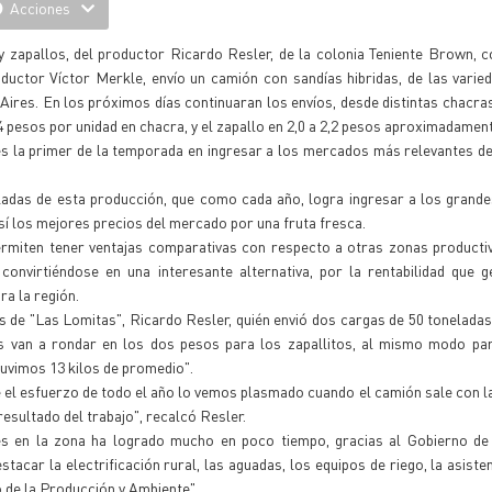
Acciones
zapallos, del productor Ricardo Resler, de la colonia Teniente Brown, c
ctor Víctor Merkle, envío un camión con sandías hibridas, de las varie
ires. En los próximos días continuaran los envíos, desde distintas chacras
,4 pesos por unidad en chacra, y el zapallo en 2,0 a 2,2 pesos aproximadamen
 la primer de la temporada en ingresar a los mercados más relevantes del
adas de esta producción, que como cada año, logra ingresar a los grande
sí los mejores precios del mercado por una fruta fresca.
miten tener ventajas comparativas con respecto a otras zonas productiva
convirtiéndose en una interesante alternativa, por la rentabilidad que 
a la región.
s de "Las Lomitas", Ricardo Resler, quién envió dos cargas de 50 toneladas
s van a rondar en los dos pesos para los zapallitos, al mismo modo para
uvimos 13 kilos de promedio".
el esfuerzo de todo el año lo vemos plasmado cuando el camión sale con l
esultado del trabajo", recalcó Resler.
s en la zona ha logrado mucho en poco tiempo, gracias al Gobierno de l
acar la electrificación rural, las aguadas, los equipos de riego, la asisten
o de la Producción y Ambiente".