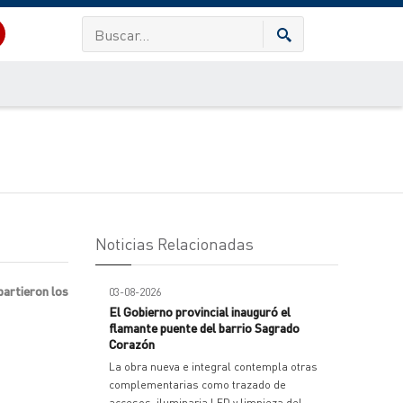
Noticias Relacionadas
partieron los
03-08-2026
El Gobierno provincial inauguró el
flamante puente del barrio Sagrado
Corazón
La obra nueva e integral contempla otras
complementarias como trazado de
accesos, iluminaria LED y limpieza del