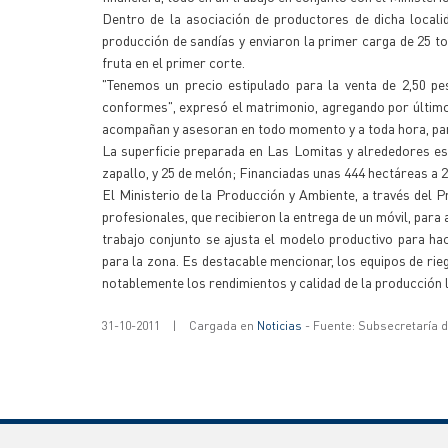
Dentro de la asociación de productores de dicha locali
producción de sandías y enviaron la primer carga de 25 t
fruta en el primer corte.
"Tenemos un precio estipulado para la venta de 2,50 p
conformes", expresó el matrimonio, agregando por último,
acompañan y asesoran en todo momento y a toda hora, par
La superficie preparada en Las Lomitas y alrededores es 
zapallo, y 25 de melón; Financiadas unas 444 hectáreas a 
El Ministerio de la Producción y Ambiente, a través del P
profesionales, que recibieron la entrega de un móvil, para
trabajo conjunto se ajusta el modelo productivo para ha
para la zona. Es destacable mencionar, los equipos de ri
notablemente los rendimientos y calidad de la producción 
31-10-2011
|
Cargada en
Noticias
- Fuente: Subsecretaría 