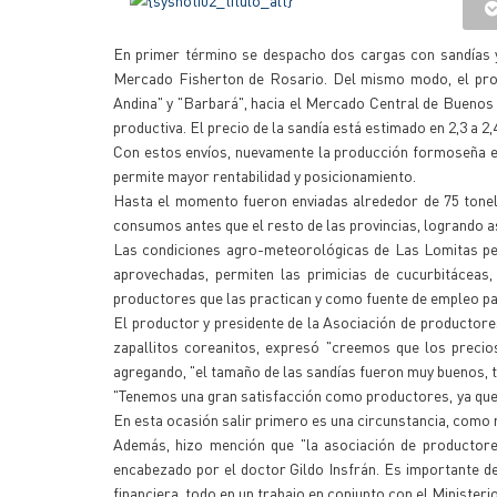
En primer término se despacho dos cargas con sandías y 
Mercado Fisherton de Rosario. Del mismo modo, el produ
Andina" y "Barbará", hacia el Mercado Central de Buenos A
productiva. El precio de la sandía está estimado en 2,3 a 2
Con estos envíos, nuevamente la producción formoseña es
permite mayor rentabilidad y posicionamiento.
Hasta el momento fueron enviadas alrededor de 75 tonel
consumos antes que el resto de las provincias, logrando a
Las condiciones agro-meteorológicas de Las Lomitas per
aprovechadas, permiten las primicias de cucurbitáceas, 
productores que las practican y como fuente de empleo par
El productor y presidente de la Asociación de productore
zapallitos coreanitos, expresó "creemos que los precio
agregando, "el tamaño de las sandías fueron muy buenos, t
"Tenemos una gran satisfacción como productores, ya que 
En esta ocasión salir primero es una circunstancia, como r
Además, hizo mención que "la asociación de productore
encabezado por el doctor Gildo Insfrán. Es importante dest
financiera, todo en un trabajo en conjunto con el Ministeri