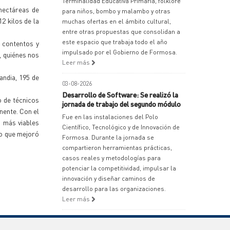
Terminalidad Educativa Primaria, folklore
hectáreas de
para niños, bombo y malambo y otras
2 kilos de la
muchas ofertas en el ámbito cultural,
entre otras propuestas que consolidan a
este espacio que trabaja todo el año
 contentos y
impulsado por el Gobierno de Formosa.
, quiénes nos
Leer más
andia, 195 de
03-08-2026
Desarrollo de Software: Se realizó la
o de técnicos
jornada de trabajo del segundo módulo
nente. Con el
Fue en las instalaciones del Polo
s más viables
Científico, Tecnológico y de Innovación de
lo que mejoró
Formosa. Durante la jornada se
compartieron herramientas prácticas,
casos reales y metodologías para
potenciar la competitividad, impulsar la
innovación y diseñar caminos de
desarrollo para las organizaciones.
Leer más