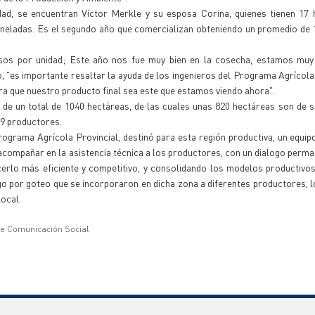
dad, se encuentran Víctor Merkle y su esposa Corina, quienes tienen 17 
oneladas. Es el segundo año que comercializan obteniendo un promedio de 1
esos por unidad; Este año nos fue muy bien en la cosecha, estamos muy
 "es importante resaltar la ayuda de los ingenieros del Programa Agrícola
a que nuestro producto final sea este que estamos viendo ahora".
de un total de 1040 hectáreas, de las cuales unas 820 hectáreas son de s
29 productores.
rograma Agrícola Provincial, destinó para esta región productiva, un equip
 acompañar en la asistencia técnica a los productores, con un dialogo perma
cerlo más eficiente y competitivo, y consolidando los modelos productivo
ego por goteo que se incorporaron en dicha zona a diferentes productores, 
local.
de Comunicación Social