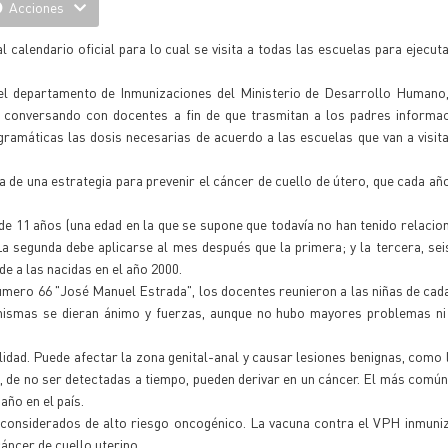
Acciones
 calendario oficial para lo cual se visita a todas las escuelas para ejecuta
del departamento de Inmunizaciones del Ministerio de Desarrollo Humano
 conversando con docentes a fin de que trasmitan a los padres informac
ogramáticas las dosis necesarias de acuerdo a las escuelas que van a visit
a de una estrategia para prevenir el cáncer de cuello de útero, que cada añ
de 11 años (una edad en la que se supone que todavía no han tenido relacio
 La segunda debe aplicarse al mes después que la primera; y la tercera, s
e a las nacidas en el año 2000.
 número 66 "José Manuel Estrada", los docentes reunieron a las niñas de cad
 mismas se dieran ánimo y fuerzas, aunque no hubo mayores problemas ni 
idad. Puede afectar la zona genital-anal y causar lesiones benignas, como 
de no ser detectadas a tiempo, pueden derivar en un cáncer. El más común
año en el país.
s considerados de alto riesgo oncogénico. La vacuna contra el VPH inmuni
áncer de cuello uterino.