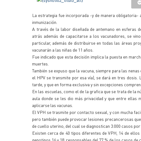
La estrategia fue incorporada -y de manera obligatoria- al
inmunización.
A través de la labor diseñada de antemano en esferas 
atrás además de capacitarse a los vacunadores, se vino
particular, además de distribuirse en todas las áreas pr
vacunarán a las niñas de 11 años.
Fue indicado que esta decisión implica la puesta en march
muertes.
También se expuso que la vacuna, siempre para las nenas 
el HPV se transmite por esa vía), se dará en tres dosis.
tarde, y que en forma exclusiva y sin excepciones comprend
En las escuelas, como el de la grafica que se trata de la
aula donde se les dio más privacidad y que entre ellas
aplicarse las vacunas.
El VPH se trasmite por contacto sexual, y con mucha facil
pero también puede provocar lesiones precancerosas que, 
de cuello uterino, del cual se diagnostican 3.000 casos por 
Existen cerca de 40 tipos diferentes de VPH, 14 de ello
genotipos 16 y 18, responsables del 77 % de los casos de c