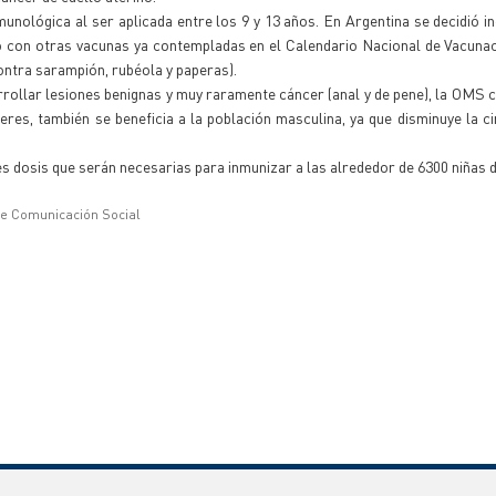
unológica al ser aplicada entre los 9 y 13 años. En Argentina se decidió i
to con otras vacunas ya contempladas en el Calendario Nacional de Vacuna
(contra sarampión, rubéola y paperas).
rrollar lesiones benignas y muy raramente cáncer (anal y de pene), la OMS 
res, también se beneficia a la población masculina, ya que disminuye la ci
res dosis que serán necesarias para inmunizar a las alrededor de 6300 niñas 
de Comunicación Social