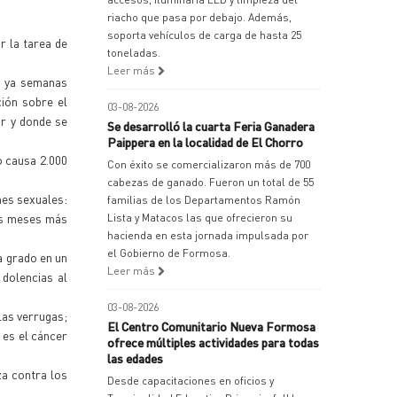
riacho que pasa por debajo. Además,
soporta vehículos de carga de hasta 25
r la tarea de
toneladas.
Leer más
, ya semanas
ión sobre el
03-08-2026
ar y donde se
Se desarrolló la cuarta Feria Ganadera
Paippera en la localidad de El Chorro
o causa 2.000
Con éxito se comercializaron más de 700
cabezas de ganado. Fueron un total de 55
nes sexuales:
familias de los Departamentos Ramón
eis meses más
Lista y Matacos las que ofrecieron su
hacienda en esta jornada impulsada por
el Gobierno de Formosa.
a grado en un
Leer más
dolencias al
03-08-2026
las verrugas;
El Centro Comunitario Nueva Formosa
 es el cáncer
ofrece múltiples actividades para todas
las edades
za contra los
Desde capacitaciones en oficios y