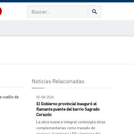
Noticias Relacionadas
e cuello de
03-08-2026
El Gobierno provincial inauguró el
flamante puente del barrio Sagrado
Corazón
La obra nueva e integral contempla otras
complementarias como trazado de
accesos, iluminaria LED y limpieza del