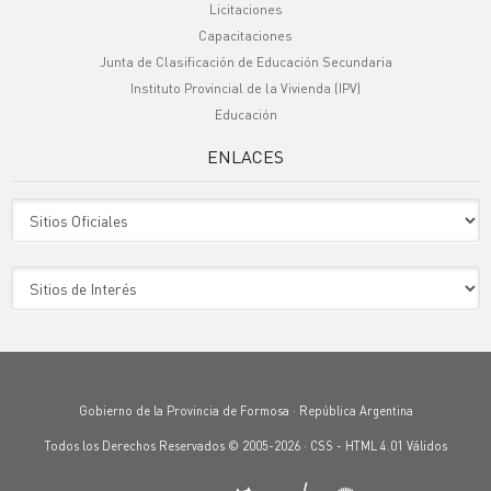
Licitaciones
Capacitaciones
Junta de Clasificación de Educación Secundaria
Instituto Provincial de la Vivienda (IPV)
Educación
ENLACES
Sitio Oficiales
Sitio de Interes
Gobierno de la Provincia de Formosa · República Argentina
Todos los Derechos Reservados © 2005-2026 ·
CSS
-
HTML 4.01
Válidos