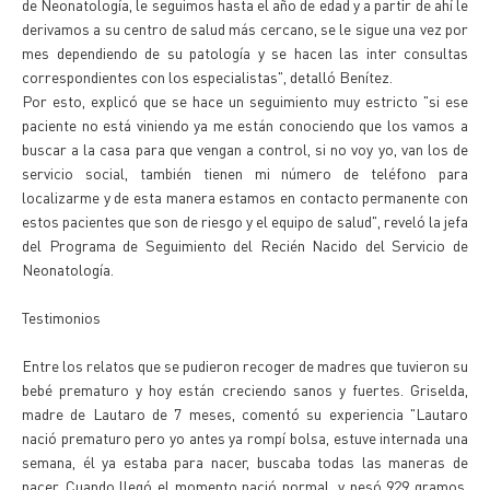
de Neonatología, le seguimos hasta el año de edad y a partir de ahí le
derivamos a su centro de salud más cercano, se le sigue una vez por
mes dependiendo de su patología y se hacen las inter consultas
correspondientes con los especialistas", detalló Benítez.
Por esto, explicó que se hace un seguimiento muy estricto "si ese
paciente no está viniendo ya me están conociendo que los vamos a
buscar a la casa para que vengan a control, si no voy yo, van los de
servicio social, también tienen mi número de teléfono para
localizarme y de esta manera estamos en contacto permanente con
estos pacientes que son de riesgo y el equipo de salud", reveló la jefa
del Programa de Seguimiento del Recién Nacido del Servicio de
Neonatología.
Testimonios
Entre los relatos que se pudieron recoger de madres que tuvieron su
bebé prematuro y hoy están creciendo sanos y fuertes. Griselda,
madre de Lautaro de 7 meses, comentó su experiencia "Lautaro
nació prematuro pero yo antes ya rompí bolsa, estuve internada una
semana, él ya estaba para nacer, buscaba todas las maneras de
nacer. Cuando llegó el momento nació normal, y pesó 929 gramos,