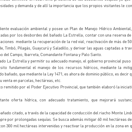
idades y demanda y de allí la importancia que los propios visitantes le con
diente evaluación ambiental y posee un Plan de Manejo Hídrico Ambiental
adas por los desbordes del bañado La Estrella; contar con una reserva de
iones mediante la recuperación de la red vial; reactivación de más de 5
 Timbó, Pilagás, Guaycurú y Saladillo; y derivar las aguas captadas a trav
lao del Campo, Ibarreta, Comandante Fontana y Palo Santo.
do La Estrella y permitir su adecuado manejo, el gobierno provincial puso
ito fundamental el manejo de los recursos hídricos, mediante la mitig
 bañado, que mediante la Ley 1471, es ahora de dominio público, es decir 
venta en parcelas, hectáreas, etc.
o remitido por el Poder Ejecutivo Provincial, que también elaboró la iniciati
ante oferta hídrica, con adecuado tratamiento, que mejorará sustanc
bañado citado, a través de la capacidad de conducción del riacho Monte Lind
empre por prolongadas sequías. Se busca además mitigar 60 mil hectáreas d
con 300 mil hectáreas intervenidas y reactivar la producción en la zona en 