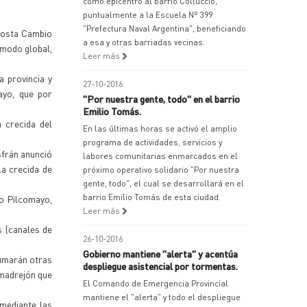
como epicentro al barrio Colluccio,
puntualmente a la Escuela Nº 399
"Prefectura Naval Argentina", beneficiando
 Posta Cambio
a esa y otras barriadas vecinas.
 modo global,
Leer más
a provincia y
27-10-2016
ayo, que por
"Por nuestra gente, todo" en el barrio
Emilio Tomás.
 crecida del
En las últimas horas se activó el amplio
programa de actividades, servicios y
sfrán anunció
labores comunitarias enmarcados en el
la crecida de
próximo operativo solidario "Por nuestra
gente, todo", el cual se desarrollará en el
barrio Emilio Tomás de esta ciudad.
ío Pilcomayo,
Leer más
s (canales de
26-10-2016
Gobierno mantiene "alerta" y acentúa
sumarán otras
despliegue asistencial por tormentas.
 madrejón que
El Comando de Emergencia Provincial
mantiene el "alerta" y todo el despliegue
 mediante las