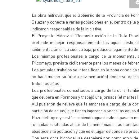
La obra hidrovial que el Gobierno de la Provincia de F
Salazar y conecta a varias poblaciones en el centro de la
indicaron responsables de la iniciativa.
El Proyecto Hidrovial “Reconstrucción de la Ruta Provin
pretende manejar responsablemente las aguas desborda
sedimentación en su cuenca baja, produce anegamiento de
Los mismos profesionales a cargo de la monumental ob
Pilcomayo, prevista cíclicamente para los meses de febre
Los actuales trabajos se intensifican en la zona conocida 
no hace mucho su futura pavimentación) donde se opera 
todos los años.
Los profesionales consultados a cargo de la obra, tambi
que delibera en Formosa y trabajó una jornada (el martes) 
Allí pusieron de relieve que la empresa a cargo de la obr
partición de aguas) que tienen ingerencia sobre las aguas 
Pozo del Tigre ya está recibiendo agua desde el pasado m
localidades situadas al sur de la mencionada. Las Lomitas 
abastece a la población y que es el lugar de donde se produ
Con esta obra hidrovial, se despejará por completo y de