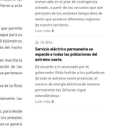
enmarcado en el plan de contingencia
fieren a esta
activado, a partir de las secuelas que aún
persisten de los violentos temporales de
viento que azotaron diferentes regiones
de nuestro territorio.
, que permite
Leer más
 agua para su
00 kilómetros
23-10-2016
és del riacho
Servicio eléctrico permanente se
expande a todas las poblaciones del
extremo oeste.
 en marcha la
ación de las
De acuerdo a lo anunciado por el
que pertenece
gobernador Gildo Insfrán a los pobladores
de todo el extremo oeste provincial, el
servicio de energía eléctrica de manera
va de la Ruta
permanente las 24 horas sigue
extendiéndose.
ialmente las
Leer más
o, para desde
e los embates
que se ganará