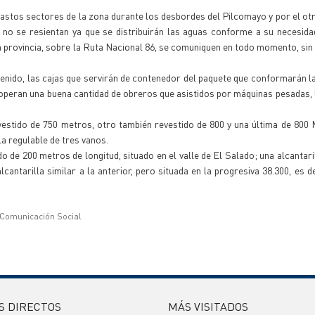
astos sectores de la zona durante los desbordes del Pilcomayo y por el otr
 no se resientan ya que se distribuirán las aguas conforme a su necesid
la provincia, sobre la Ruta Nacional 86, se comuniquen en todo momento, sin 
tenido, las cajas que servirán de contenedor del paquete que conformarán l
í operan una buena cantidad de obreros que asistidos por máquinas pesadas, 
estido de 750 metros, otro también revestido de 800 y una última de 800 M.
a regulable de tres vanos.
o de 200 metros de longitud, situado en el valle de El Salado; una alcantaril
lcantarilla similar a la anterior, pero situada en la progresiva 38.300, es d
 Comunicación Social
S DIRECTOS
MÁS VISITADOS