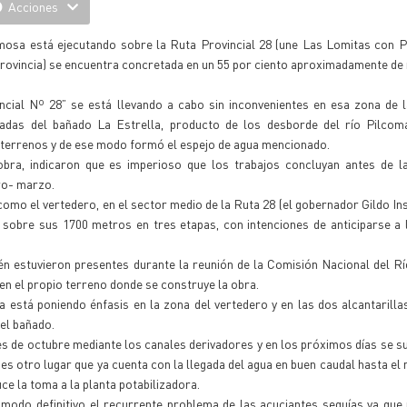
Acciones
ormosa está ejecutando sobre la Ruta Provincial 28 (une Las Lomitas con
 provincia) se encuentra concretada en un 55 por ciento aproximadamente de
cial Nº 28” se está llevando a cabo sin inconvenientes en esa zona de l
das del bañado La Estrella, producto de los desborde del río Pilcom
 terrenos y de ese modo formó el espejo de agua mencionado.
ra, indicaron que es imperioso que los trabajos concluyan antes de la
ro- marzo.
como el vertedero, en el sector medio de la Ruta 28 (el gobernador Gildo In
sobre sus 1700 metros en tres etapas, con intenciones de anticiparse a 
én estuvieron presentes durante la reunión de la Comisión Nacional del R
en el propio terreno donde se construye la obra.
a está poniendo énfasis en la zona del vertedero y en las dos alcantarilla
del bañado.
es de octubre mediante los canales derivadores y en los próximos días se 
es otro lugar que ya cuenta con la llegada del agua en buen caudal hasta el
ce la toma a la planta potabilizadora.
 modo definitivo el recurrente problema de las acuciantes sequías ya que