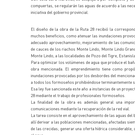
compuertas, se regularán las aguas de acuerdo a las neces
iniciativa del gobierno provincial.
El diseño de la obra de la Ruta 28 recibió la correspon
muchos beneficios, como atenuar las inundaciones provoc
adecuado aprovechamiento; mejoramiento de las comunicac
de cauces de los riachos Monte Lindo, Monte Lindo Grande,
Monte Lindo, a las localidades de Pozo del Tigre, Estanis
Para optimizar los volúmenes de agua que produce el baña
obra mencionada. El emprendimiento tiene como propós
inundaciones provocadas por los desbordes del mencionado
a todos los formoseños prohibiéndose terminantemente su 
Esa ley fue sancionada este año a instancias de un proyect
28 mediante el trabajo de profesionales formoseños.
La finalidad de la obra es además general una import
comunicaciones mediante la recuperación de la red vial.
La tarea consiste en el aprovechamiento de las aguas del 
allí derivar a las poblaciones mencionadas, afectadas si
de las crecidas; generar una oferta hídrica considerable, 