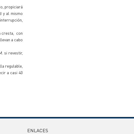
o, propiciará
ad y al mismo
interrupción,
a cresta, con
llevan a cabo
 si revestir,
la regulable,
ecir a casi 40
ENLACES