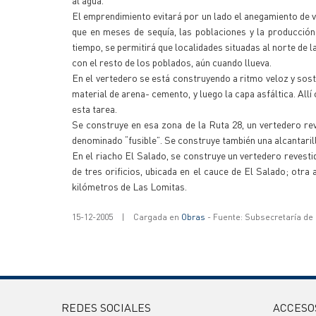
al agua.
El emprendimiento evitará por un lado el anegamiento de v
que en meses de sequía, las poblaciones y la producción
tiempo, se permitirá que localidades situadas al norte de 
con el resto de los poblados, aún cuando llueva.
En el vertedero se está construyendo a ritmo veloz y sos
material de arena- cemento, y luego la capa asfáltica. All
esta tarea.
Se construye en esa zona de la Ruta 28, un vertedero rev
denominado “fusible”. Se construye también una alcantarill
En el riacho El Salado, se construye un vertedero revestid
de tres orificios, ubicada en el cauce de El Salado; otra a
kilómetros de Las Lomitas.
15-12-2005
|
Cargada en
Obras
- Fuente: Subsecretaría de
REDES SOCIALES
ACCESO