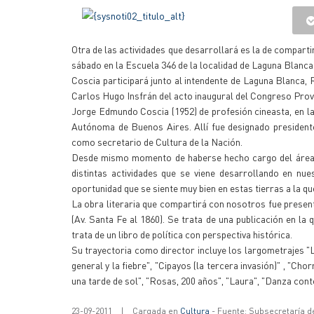
Otra de las actividades que desarrollará es la de compart
sábado en la Escuela 346 de la localidad de Laguna Blanca
Coscia participará junto al intendente de Laguna Blanca, 
Carlos Hugo Insfrán del acto inaugural del Congreso Provi
Jorge Edmundo Coscia (1952) de profesión cineasta, en las
Autónoma de Buenos Aires. Allí fue designado president
como secretario de Cultura de la Nación.
Desde mismo momento de haberse hecho cargo del área d
distintas actividades que se viene desarrollando en nu
oportunidad que se siente muy bien en estas tierras a la qu
La obra literaria que compartirá con nosotros fue present
(Av. Santa Fe al 1860). Se trata de una publicación en la 
trata de un libro de política con perspectiva histórica.
Su trayectoria como director incluye los largometrajes "L
general y la fiebre", "Cipayos (la tercera invasión)" , "Ch
una tarde de sol", "Rosas, 200 años", "Laura", "Danza conte
23-09-2011
|
Cargada en
Cultura
- Fuente: Subsecretaría d