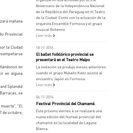
Aniversario de la Independencia Nacional
de la República del Paraguay en el Teatro
de la Ciudad. Contó con la actuación de la
lizará mañana
orquesta Ensamble Formosa y el grupo
musical Bohemio
do Provincial
Leer más
por la Ciudad
18-11-2016
 desempeñarse
El ballet folklórico provincial se
presentará en el Teatro Maipo
añándonos en
La invitación se produjo meses anteriores
cir en alguna
cuando el grupo Mukaito Kaito asistió al
encuentro Japón en Formosa.
Leer más
rand Splendid
 Barracas, se
04-11-2016
Festival Provincial del Chamamé.
 muerte", "El
Este próximo viernes 4 se realizará una
17 de octubre,
nueva edición del festival provincial del
chamamé en la localidad de Laguna
Blanca.