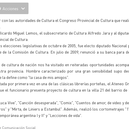
Acciones
ir con las autoridades de Cultura el Congreso Provincial de Cultura que rea
.
Ricardo Miguel Lemos, el subsecretario de Cultura Alfredo Jara y al diputa
ncial de Cultura.
 elecciones legislativas de octubre de 2005, fue electo diputado Nacional 
e de la Comisión de Cultura. En julio de 2009, renunció a su banca para
e cultura de nación nos ha visitado en reiteradas oportunidades acomp
estra provincia. Hombre caracterizado por una gran sensibilidad supo de
e la define como "la casa de mis amigos".
ada por primera vez en una de las clásicas librerías porteñas, el Ateneo G
que el funcionario presenta proyecto de cultura en la villa 21 del barrio de
uca Vive", "Canción desesperada", "Comix", "Cuentos de amor, de video y de
orros" y "Mirta, de Liniers a Estambul". Además, realizó los cortometrajes "
mporánea argentina I y II" y "Lecciones de vida".
e Comunicación Social