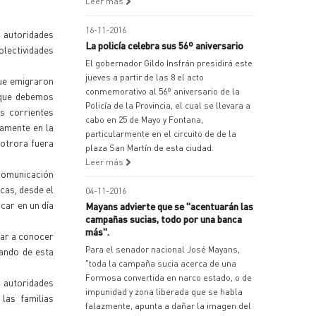
Leer más
16-11-2016
, autoridades
La policía celebra sus 56º aniversario
colectividades
El gobernador Gildo Insfrán presidirá este
jueves a partir de las 8 el acto
que emigraron
conmemorativo al 56º aniversario de la
o que debemos
Policía de la Provincia, el cual se llevara a
s corrientes
cabo en 25 de Mayo y Fontana,
ramente en la
particularmente en el circuito de de la
 otrora fuera
plaza San Martín de esta ciudad.
Leer más
 comunicación
icas, desde el
04-11-2016
car en un día
Mayans advierte que se "acentuarán las
campañas sucias, todo por una banca
más".
dar a conocer
Para el senador nacional José Mayans,
sando de esta
"toda la campaña sucia acerca de una
Formosa convertida en narco estado, o de
y autoridades
impunidad y zona liberada que se habla
las familias
falazmente, apunta a dañar la imagen del