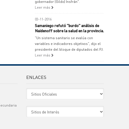
gobernador (Gildo) Insfrán".
Leer más
03-11-2016
Samaniego refutó "burdo" análisis de
Naidenoff sobre la salud en la provincia.
"Un sistema sanitario se evalúa con
variables e indicadores objetivos", dijo el
presidente del bloque de diputados del PJ.
Leer más
ENLACES
Sitio Oficiales
Secundaria
Sitio de Interes
)