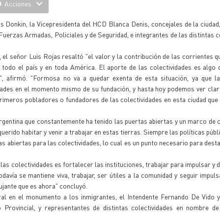
Acciones
 Donkin, la Vicepresidenta del HCD Blanca Denis, concejales de la ciudad
 Fuerzas Armadas, Policiales y de Seguridad, e integrantes de las distintas 
el señor Luis Rojas resaltó "el valor y la contribución de las corrientes 
n todo el país y en toda América. El aporte de las colectividades es alg
, afirmó. "Formosa no va a quedar exenta de esta situación, ya que la
idades en el momento mismo de su fundación, y hasta hoy podemos ver cla
primeros pobladores o fundadores de las colectividades en esta ciudad que
Argentina que constantemente ha tenido las puertas abiertas y un marco de
rido habitar y venir a trabajar en estas tierras. Siempre las políticas públ
 abiertas para las colectividades, lo cual es un punto necesario para desta
las colectividades es fortalecer las instituciones, trabajar para impulsar y 
davía se mantiene viva, trabajar, ser útiles a la comunidad y seguir impul
ujante que es ahora" concluyó.
oral en el monumento a los inmigrantes, el Intendente Fernando De Vido 
Provincial, y representantes de distintas colectividades en nombre de 