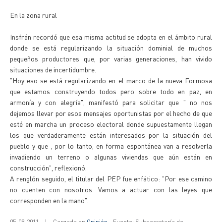
En la zona rural
Insfrán recordó que esa misma actitud se adopta en el ámbito rural
donde se está regularizando la situación dominial de muchos
pequeños productores que, por varias generaciones, han vivido
situaciones de incertidumbre.
"Hoy eso se está regularizando en el marco de la nueva Formosa
que estamos construyendo todos pero sobre todo en paz, en
armonía y con alegría", manifestó para solicitar que " no nos
dejemos llevar por esos mensajes oportunistas por el hecho de que
esté en marcha un proceso electoral donde supuestamente llegan
los que verdaderamente están interesados por la situación del
pueblo y que , por lo tanto, en forma espontánea van a resolverla
invadiendo un terreno o algunas viviendas que aún están en
construcción", reflexionó.
A renglón seguido, el titular del PEP fue enfático: "Por ese camino
no cuenten con nosotros. Vamos a actuar con las leyes que
corresponden en la mano".
05-09-2011
|
Cargada en
Opinión
- Fuente: Subsecretaría de