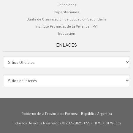
Licitaciones
Capacitaciones
Junta de Clasificación de Educación Secundaria
Instituto Provincial de la Vivienda (IPV)
Educación
ENLACES
Sitio Oficiales
Sitio de Interes
Gobierno de la Provincia de Formosa · República Argentina
Todos los Derechos Reservados © 2005-2026 ·
CSS
-
HTML 4.01
Válidos