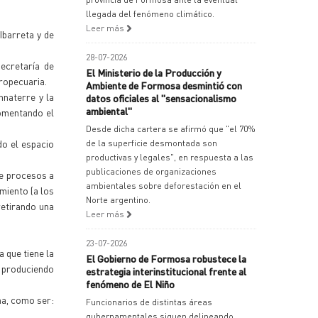
llegada del fenómeno climático.
Leer más
Ibarreta y de
28-07-2026
ecretaría de
El Ministerio de la Producción y
ropecuaria.
Ambiente de Formosa desmintió con
nnaterre y la
datos oficiales al "sensacionalismo
ambiental"
comentando el
Desde dicha cartera se afirmó que "el 70%
do el espacio
de la superficie desmontada son
productivas y legales", en respuesta a las
publicaciones de organizaciones
de procesos a
ambientales sobre deforestación en el
miento (a los
Norte argentino.
retirando una
Leer más
23-07-2026
a que tiene la
El Gobierno de Formosa robustece la
, produciendo
estrategia interinstitucional frente al
fenómeno de El Niño
ma, como ser:
Funcionarios de distintas áreas
gubernamentales siguen delineando