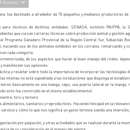
Acciones
na, fue destinado a alrededor de 70 pequeños y medianos productores de 
y para técnicos de distintas entidades: SENASA, instituto PAIPPA, la S
diantes que cursan carreras técnicas sobre producción animal y gestión ag
del Programa Ganadero Provincial de la Región Central Sur, Sebastián Bo
, haciendo uso de los animales exhibidos en los corrales, remarcando y 
 con cada categoría.
 pormenorizada, de los aspectos que hacen al buen manejo del rodeo, dejan
y manifiesten sus opiniones.
 práctica y resaltar sobre todo la importancia de incorporar las tecnologías 
 las mismas no está supeditada a las instalaciones que disponga el estableci
sistieron básicamente en una manga, cepo, una puerta lateral en la manga, 
Todo esto fue construido en el mismo establecimiento).
ientre, toro y ternero.
 alimentarios, sanitarios y reproductivos. Haciendo hincapié en la relevanci
 servicio y cómo lo que nos significa un gasto termina siendo una inversión
estación por palpación, y otras actividades que se realizan durante la mis
ancia de su consideración en el manejo del vientre.