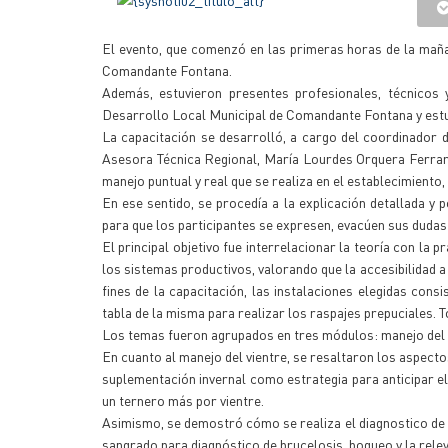
El evento, que comenzó en las primeras horas de la maña
Comandante Fontana.
Además, estuvieron presentes profesionales, técnicos 
Desarrollo Local Municipal de Comandante Fontana y estu
La capacitación se desarrolló, a cargo del coordinador 
Asesora Técnica Regional, María Lourdes Orquera Ferrari
manejo puntual y real que se realiza en el establecimiento,
En ese sentido, se procedía a la explicación detallada y
para que los participantes se expresen, evacúen sus dudas 
El principal objetivo fue interrelacionar la teoría con la
los sistemas productivos, valorando que la accesibilidad a
fines de la capacitación, las instalaciones elegidas con
tabla de la misma para realizar los raspajes prepuciales. 
Los temas fueron agrupados en tres módulos: manejo del v
En cuanto al manejo del vientre, se resaltaron los aspectos
suplementación invernal como estrategia para anticipar el
un ternero más por vientre.
Asimismo, se demostró cómo se realiza el diagnostico de g
sangrado para diagnóstico de brucelosis, boqueo y la relev