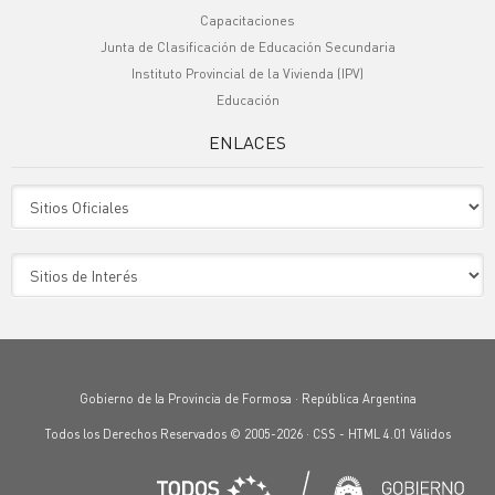
Capacitaciones
Junta de Clasificación de Educación Secundaria
Instituto Provincial de la Vivienda (IPV)
Educación
ENLACES
Sitio Oficiales
Sitio de Interes
Gobierno de la Provincia de Formosa · República Argentina
Todos los Derechos Reservados © 2005-2026 ·
CSS
-
HTML 4.01
Válidos