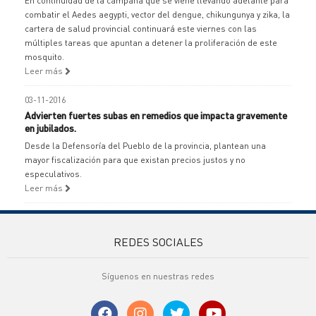
En continuidad de la campaña que se viene llevando adelante para
combatir el Aedes aegypti, vector del dengue, chikungunya y zika, la
cartera de salud provincial continuará este viernes con las
múltiples tareas que apuntan a detener la proliferación de este
mosquito.
Leer más
03-11-2016
Advierten fuertes subas en remedios que impacta gravemente
en jubilados.
Desde la Defensoría del Pueblo de la provincia, plantean una
mayor fiscalización para que existan precios justos y no
especulativos.
Leer más
REDES SOCIALES
Síguenos en nuestras redes