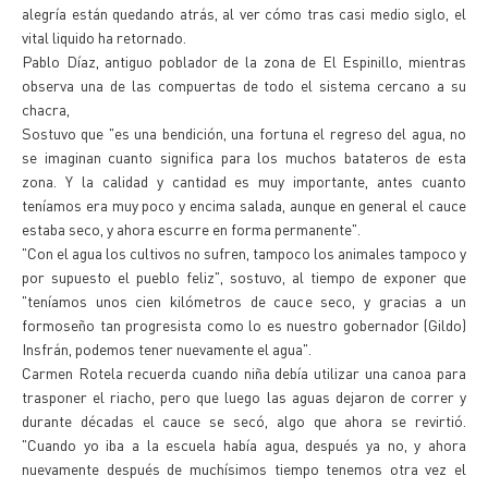
alegría están quedando atrás, al ver cómo tras casi medio siglo, el
vital liquido ha retornado.
Pablo Díaz, antiguo poblador de la zona de El Espinillo, mientras
observa una de las compuertas de todo el sistema cercano a su
chacra,
Sostuvo que "es una bendición, una fortuna el regreso del agua, no
se imaginan cuanto significa para los muchos batateros de esta
zona. Y la calidad y cantidad es muy importante, antes cuanto
teníamos era muy poco y encima salada, aunque en general el cauce
estaba seco, y ahora escurre en forma permanente".
"Con el agua los cultivos no sufren, tampoco los animales tampoco y
por supuesto el pueblo feliz", sostuvo, al tiempo de exponer que
"teníamos unos cien kilómetros de cauce seco, y gracias a un
formoseño tan progresista como lo es nuestro gobernador (Gildo)
Insfrán, podemos tener nuevamente el agua".
Carmen Rotela recuerda cuando niña debía utilizar una canoa para
trasponer el riacho, pero que luego las aguas dejaron de correr y
durante décadas el cauce se secó, algo que ahora se revirtió.
"Cuando yo iba a la escuela había agua, después ya no, y ahora
nuevamente después de muchísimos tiempo tenemos otra vez el