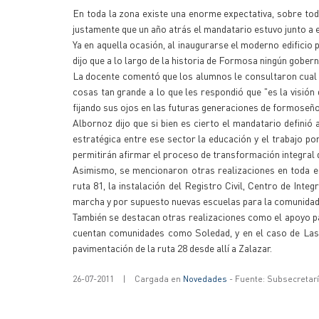
En toda la zona existe una enorme expectativa, sobre tod
justamente que un año atrás el mandatario estuvo junto a 
Ya en aquella ocasión, al inaugurarse el moderno edificio
dijo que a lo largo de la historia de Formosa ningún gober
La docente comentó que los alumnos le consultaron cual er
cosas tan grande a lo que les respondió que "es la visió
fijando sus ojos en las futuras generaciones de formoseño
Albornoz dijo que si bien es cierto el mandatario definió 
estratégica entre ese sector la educación y el trabajo p
permitirán afirmar el proceso de transformación integral
Asimismo, se mencionaron otras realizaciones en toda esa
ruta 81, la instalación del Registro Civil, Centro de Inte
marcha y por supuesto nuevas escuelas para la comunidad
También se destacan otras realizaciones como el apoyo pa
cuentan comunidades como Soledad, y en el caso de Las 
pavimentación de la ruta 28 desde allí a Zalazar.
26-07-2011
|
Cargada en
Novedades
- Fuente: Subsecretar