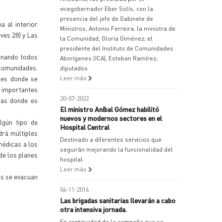
vicegobernador Eber Solís, con la
presencia del jefe de Gabinete de
a al interior
Ministros, Antonio Ferreira; la ministra de
ves 28) y Las
la Comunidad, Gloria Giménez; el
presidente del Instituto de Comunidades
dinando todos
Aborígenes (ICA), Esteban Ramírez;
comunidades.
diputados
ales donde se
Leer más
s importantes
20-07-2022
ras donde es
El ministro Aníbal Gómez habilitó
nuevos y modernos sectores en el
lgún tipo de
Hospital Central
drá múltiples
Destinado a diferentes servicios que
médicas a los
seguirán mejorando la funcionalidad del
de los planes
hospital.
Leer más
as se evacuan
04-11-2016
Las brigadas sanitarias llevarán a cabo
otra intensiva jornada.
En continuidad de la campaña que se