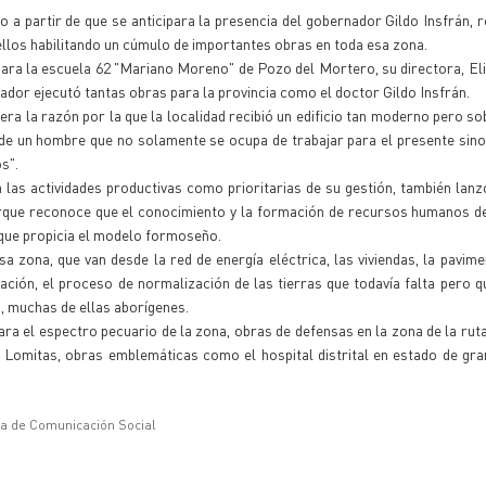
o a partir de que se anticipara la presencia del gobernador Gildo Insfrán,
ellos habilitando un cúmulo de importantes obras en toda esa zona.
 para la escuela 62 "Mariano Moreno" de Pozo del Mortero, su directora, El
nador ejecutó tantas obras para la provincia como el doctor Gildo Insfrán.
a la razón por la que la localidad recibió un edificio tan moderno pero so
n de un hombre que no solamente se ocupa de trabajar para el presente sino
s".
a las actividades productivas como prioritarias de su gestión, también lanz
orque reconoce que el conocimiento y la formación de recursos humanos de
 que propicia el modelo formoseño.
 zona, que van desde la red de energía eléctrica, las viviendas, la pavime
gración, el proceso de normalización de las tierras que todavía falta pero q
, muchas de ellas aborígenes.
ra el espectro pecuario de la zona, obras de defensas en la zona de la rut
Lomitas, obras emblemáticas como el hospital distrital en estado de gra
ía de Comunicación Social