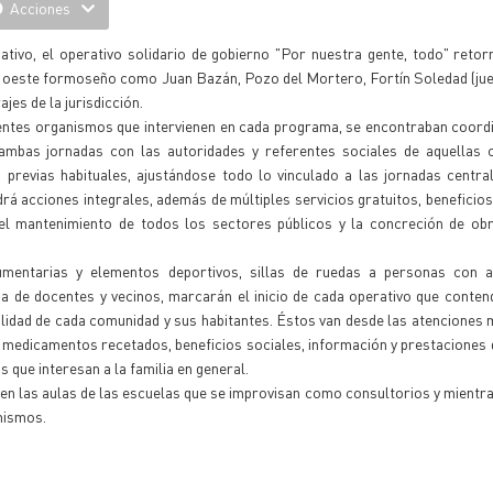
Acciones
ativo, el operativo solidario de gobierno "Por nuestra gente, todo" retorn
el oeste formoseño como Juan Bazán, Pozo del Mortero, Fortín Soledad (jue
jes de la jurisdicción.
erentes organismos que intervienen en cada programa, se encontraban coor
 ambas jornadas con las autoridades y referentes sociales de aquellas 
 previas habituales, ajustándose todo lo vinculado a las jornadas centr
rá acciones integrales, además de múltiples servicios gratuitos, beneficio
 el mantenimiento de todos los sectores públicos y la concreción de ob
dumentarias y elementos deportivos, sillas de ruedas a personas con a
a de docentes y vecinos, marcarán el inicio de cada operativo que conten
ealidad de cada comunidad y sus habitantes. Éstos van desde las atenciones 
de medicamentos recetados, beneficios sociales, información y prestaciones 
que interesan a la familia en general.
 en las aulas de las escuelas que se improvisan como consultorios y mientr
anismos.