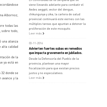
 recordándose
viene llevando adelante para combatir el
Aedes aegypti, vector del dengue,
chikungunya y zika, la cartera de salud
ina Albornoz,
provincial continuará este viernes con las
múltiples tareas que apuntan a detener la
bre todas las
proliferación de este mosquito.
, sobre todo,
Leer más
ó una alianza
03-11-2016
 alta calidad
Advierten fuertes subas en remedios
que impacta gravemente en jubilados.
ntación de la
Desde la Defensoría del Pueblo de la
ue ya está en
provincia, plantean una mayor
fiscalización para que existan precios
a 32 donde se
justos y no especulativos.
n avance y la
Leer más