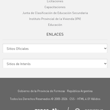
Licitaciones
Capacitaciones
Junta de Clasificación de Educación Secundaria
Instituto Provincial de la Vivienda (IPV)
Educación
ENLACES
Sitio Oficiales
Sitio de Interes
Gobierno de la Provincia de Formosa · República Argentina
Todos los Derechos Reservados © 2005-2026 ·
CSS
-
HTML 4.01
Válidos