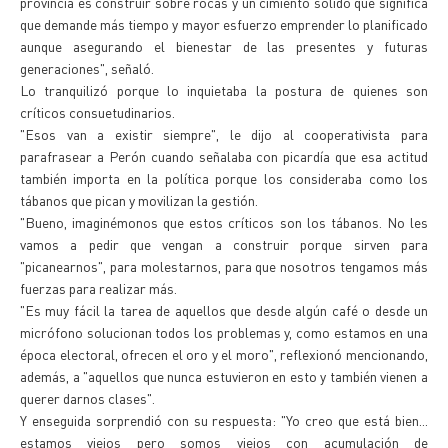
provincia es construir sobre rocas y un cimiento sólido que significa
que demande más tiempo y mayor esfuerzo emprender lo planificado
aunque asegurando el bienestar de las presentes y futuras
generaciones", señaló.
Lo tranquilizó porque lo inquietaba la postura de quienes son
críticos consuetudinarios.
"Esos van a existir siempre", le dijo al cooperativista para
parafrasear a Perón cuando señalaba con picardía que esa actitud
también importa en la política porque los consideraba como los
tábanos que pican y movilizan la gestión.
"Bueno, imaginémonos que estos críticos son los tábanos. No les
vamos a pedir que vengan a construir porque sirven para
"picanearnos", para molestarnos, para que nosotros tengamos más
fuerzas para realizar más.
"Es muy fácil la tarea de aquellos que desde algún café o desde un
micrófono solucionan todos los problemas y, como estamos en una
época electoral, ofrecen el oro y el moro", reflexionó mencionando,
además, a "aquellos que nunca estuvieron en esto y también vienen a
querer darnos clases".
Y enseguida sorprendió con su respuesta: "Yo creo que está bien...
estamos viejos pero somos viejos con acumulación de