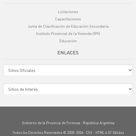
Licitaciones
Capacitaciones
Junta de Clasificación de Educación Secundaria
Instituto Provincial de la Vivienda (IPV)
Educación
ENLACES
Sitio Oficiales
Sitio de Interes
Gobierno de la Provincia de Formosa · República Argentina
Todos los Derechos Reservados © 2005-2026 ·
CSS
-
HTML 4.01
Válidos